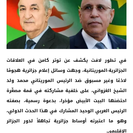
في تطور لافت يكشف عن توتر كامن في العلاقات
الجزائرية-الموريتانية، وجهت وسائل إعلام جزائرية هجومًا
لاذعًا وغير مسبوق ضد الرئيس الموريتاني محمد ولد
الشيخ الغزواني، على خلفية مشاركته في قمة مصغّرة
احتضنها البيت الأبيض مؤخرا، بدعوة رسمية، بصفته
الرئيس العربي الوحيد المشارك في هذا الحدث الدولي،
وهو ما اعتبرته أوساط جزائرية تجاهلاً لدور الجزائر
الإقليمي
.