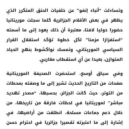
وتساءلت “أنباء إنفو” عن خلفيات الحنق المتكرر الذي
يظهر في بعض الأقلام الجزائرية كلما سجلت موريتانيا
حضورا دوليا لافتا، معتبرة أن ذلك يعود إلى ما أسمته
“استفزازا مزمنا” لكل خطوة تؤكد استقلال القرار
السياسي الموريتاني، وتمسك نواكشوط بنهج الحياد
المتوازن، بعيدا عن أي استقطاب مغاربي
.
وفي سياق أوسع، استحضرت الصحيفة الموريتانية
صفحات من التاريخ الحديث تشير إلى ما وصفته بمحطات
من التوتر، حيث كانت الجزائر، بحسبها، “مصدر تهديد
مباشر” لموريتانيا في لحظات فارقة من تاريخها، من
خلال دعم جماعات مسلحة، انطلقت من أراضيها، في
إشارة إلى ما اعتبرته تقصيرا جزائريا في احترام حسن