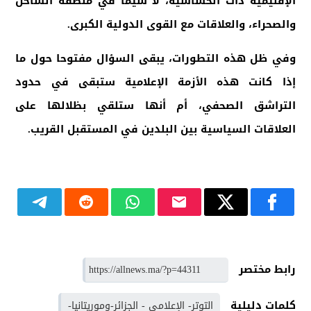
الإقليمية ذات الحساسية، لا سيما في منطقة الساحل
والصحراء، والعلاقات مع القوى الدولية الكبرى
.
وفي ظل هذه التطورات، يبقى السؤال مفتوحا حول ما
إذا كانت هذه الأزمة الإعلامية ستبقى في حدود
التراشق الصحفي، أم أنها ستلقي بظلالها على
العلاقات السياسية بين البلدين في المستقبل القريب
.
رابط مختصر
كلمات دليلية
التوتر- الإعلامي - الجزائر-وموريتانيا-