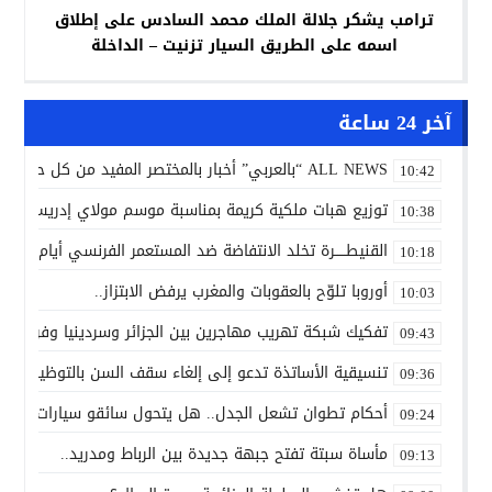
ترامب يشكر جلالة الملك محمد السادس على إطلاق
اسمه على الطريق السيار تزنيت – الداخلة
آخر 24 ساعة
ALL NEWS “بالعربي” أخبار بالمختصر المفيد من كل حدب وصوب
10:42
توزيع هبات ملكية كريمة بمناسبة موسم مولاي إدريس الأكب
10:38
القنيطـــــرة تخلد الانتفاضة ضد المستعمر الفرنسي أيام 7 و8 و9 غشت 1954.
10:18
أوروبا تلوّح بالعقوبات والمغرب يرفض الابتزاز..
10:03
تفكيك شبكة تهريب مهاجرين بين الجزائر وسردينيا وفرنسا
09:43
تنسيقية الأساتذة تدعو إلى إلغاء سقف السن بالتوظيف ال
09:36
أحكام تطوان تشعل الجدل.. هل يتحول سائقو سيارات الأجرة
09:24
مأساة سبتة تفتح جبهة جديدة بين الرباط ومدريد..
09:13