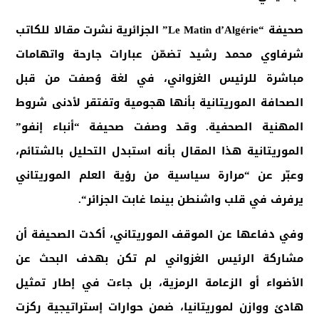
صحيفة
“Le Matin d’Algérie”
الجزائرية نشرت مقالا للكاتب
شرفاوي محمد رشيد تضمّن عبارات جارحة واتهامات
مباشرة للرئيس الغزواني، في لغة وُصفت من قبل
الصحافة الموريتانية بأنها هجومية وتفتقر لأدنى شروط
المهنية الصحفية. وقد وصفت صحيفة “أنباء إنفو”
الموريتانية هذا المقال بأنه استبدل التحليل بالشتائم،
وعبّر عن “مرارة سياسية من رؤية العلم الموريتاني
يرفرف في قلب واشنطن بينما غابت الجزائر
“.
وفي دفاعها عن الموقف الموريتاني، أكدت الصحيفة أن
مشاركة الرئيس الغزواني لم تكن بهدف البحث عن
الأضواء أو الزعامة الرمزية، بل جاءت في إطار تمثيل
هادئ ووازن لموريتانيا، ضمن حوارات إستراتيجية ركزت