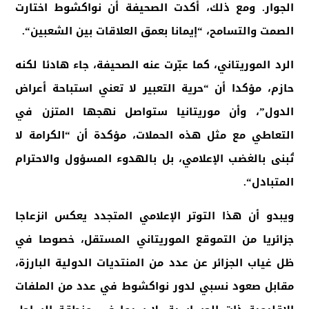
الجوار. ومع ذلك، أكدت الصحيفة أن نواكشوط اختارت
الصمت والتسامح، “إيمانا بعمق العلاقات بين الشعبين
“.
الرد الموريتاني، كما عبّرت عنه الصحيفة، جاء هادئا لكنه
حازم، مؤكدا أن “حرية التعبير لا تعني استباحة أعراض
الدول”، وأن موريتانيا ستواصل نهجها المتزن في
التعاطي مع مثل هذه الحملات، مؤكدة أن “الكرامة لا
تُبنى بالغضب الإعلامي، بل بالهدوء المسؤول والاحترام
المتبادل
“.
ويبدو أن هذا التوتر الإعلامي المتجدد يعكس انزعاجا
جزائريا من التموقع الموريتاني المستقل، خصوصا في
ظل غياب الجزائر عن عدد من المنتديات الدولية البارزة،
مقابل صعود نسبي لدور نواكشوط في عدد من الملفات