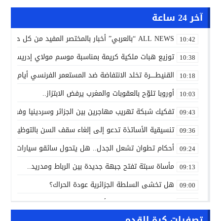
آخر 24 ساعة
ALL NEWS “بالعربي” أخبار بالمختصر المفيد من كل حدب وصوب
10:42
توزيع هبات ملكية كريمة بمناسبة موسم مولاي إدريس الأكب
10:38
القنيطـــــرة تخلد الانتفاضة ضد المستعمر الفرنسي أيام 7 و8 و9 غشت 1954.
10:18
أوروبا تلوّح بالعقوبات والمغرب يرفض الابتزاز..
10:03
تفكيك شبكة تهريب مهاجرين بين الجزائر وسردينيا وفرنسا
09:43
تنسيقية الأساتذة تدعو إلى إلغاء سقف السن بالتوظيف ال
09:36
أحكام تطوان تشعل الجدل.. هل يتحول سائقو سيارات الأجرة
09:24
مأساة سبتة تفتح جبهة جديدة بين الرباط ومدريد..
09:13
هل تخشى السلطة الجزائرية عودة الحراك؟
09:00
ALL NEWS “بالعربي” أخبار بالمختصر المفيد من كل حدب وصوب
10:20
تصفيات كرة القدم