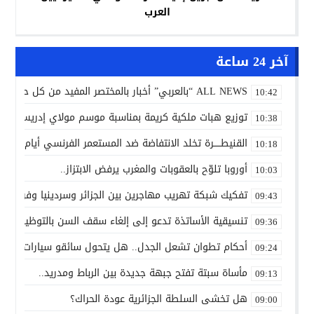
العرب ￼
آخر 24 ساعة
ALL NEWS “بالعربي” أخبار بالمختصر المفيد من كل حدب وصوب
10:42
توزيع هبات ملكية كريمة بمناسبة موسم مولاي إدريس الأكب
10:38
القنيطـــــرة تخلد الانتفاضة ضد المستعمر الفرنسي أيام 7 و8 و9 غشت 1954.
10:18
أوروبا تلوّح بالعقوبات والمغرب يرفض الابتزاز..
10:03
تفكيك شبكة تهريب مهاجرين بين الجزائر وسردينيا وفرنسا
09:43
تنسيقية الأساتذة تدعو إلى إلغاء سقف السن بالتوظيف ال
09:36
أحكام تطوان تشعل الجدل.. هل يتحول سائقو سيارات الأجرة
09:24
مأساة سبتة تفتح جبهة جديدة بين الرباط ومدريد..
09:13
هل تخشى السلطة الجزائرية عودة الحراك؟
09:00