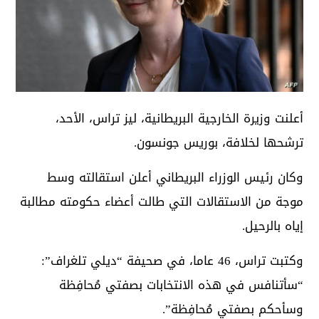
أعلنت وزيرة الخارجية البريطانية، ليز تراس، الأحد،
ترشحها لخلافة، بوريس جونسون.
وكان رئيس الوزراء البريطاني أعلن استقالته وسط
موجة من الاستقالات التي طالت أعضاء حكومته مطالبة
إياه بالرحيل.
وكتبت تراس، 46 عاما، في صحيفة “ديلي تلغراف”:
“سأتنافس في هذه الانتخابات بصفتي مُحافِظة
وسأحكم بصفتي مُحافِظة”.