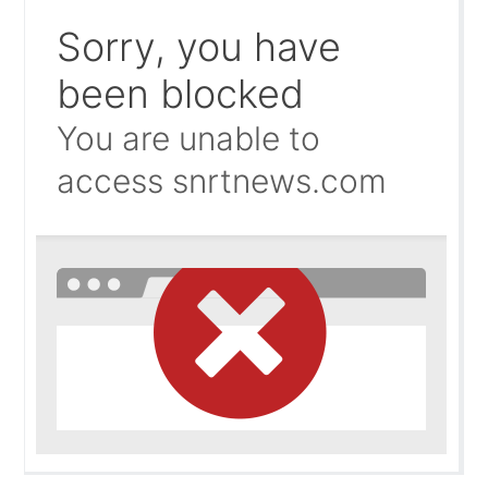
سبتة تحت الضغط.. إسبانيا تتحرك لإعادة المهاجرين والتحقي
10:12
الجامعة تشتعل.. والرسوم قد تتحول إلى «فاتورة انتخابية»
09:58
البوليساريو تحت مجهر الكونغرس الأمريكي.. واشنطن تفتح با
09:42
حين تحارب الدولة فوضى الصحافة… وتفتح العمالات أبوابها 
09:35