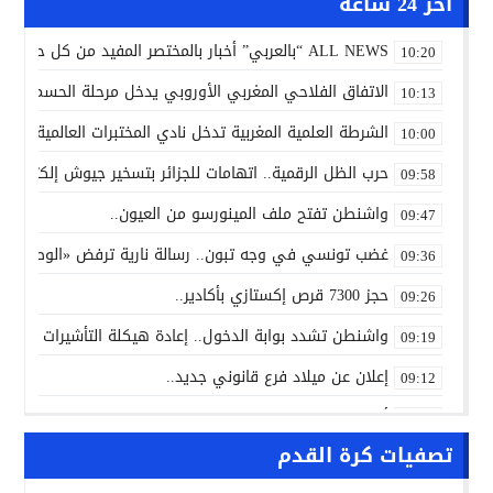
آخر 24 ساعة
ALL NEWS “بالعربي” أخبار بالمختصر المفيد من كل حدب وصوب
10:20
الاتفاق الفلاحي المغربي الأوروبي يدخل مرحلة الحسم..
10:13
الشرطة العلمية المغربية تدخل نادي المختبرات العالمية..
10:00
حرب الظل الرقمية.. اتهامات للجزائر بتسخير جيوش إلكترونية
09:58
واشنطن تفتح ملف المينورسو من العيون..
09:47
غضب تونسي في وجه تبون.. رسالة نارية ترفض «الوصاية الجز
09:36
حجز 7300 قرص إكستازي بأكادير..
09:26
واشنطن تشدد بوابة الدخول.. إعادة هيكلة التأشيرات تربك إف
09:19
إعلان عن ميلاد فرع قانوني جديد..
09:12
أزمة المحامين تدخل القضاء غرفة الإنعاش.. والمعتقلون ينت
09:00
تصفيات كرة القدم
NEWS “بالعربي” أخبار بالمختصر المفيد من كل حدب وصوب
10:24