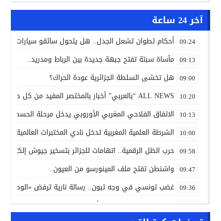
آخر 24 ساعة
أحكام تطوان تشعل الجدل.. هل يتحول سائقو سيارات الأجرة
09:24
مأساة سبتة تفتح جبهة جديدة بين الرباط ومدريد..
09:13
هل تخشى السلطة الجزائرية عودة الحراك؟
09:00
ALL NEWS “بالعربي” أخبار بالمختصر المفيد من كل حدب وصوب
10:20
الاتفاق الفلاحي المغربي الأوروبي يدخل مرحلة الحسم..
10:13
الشرطة العلمية المغربية تدخل نادي المختبرات العالمية..
10:00
حرب الظل الرقمية.. اتهامات للجزائر بتسخير جيوش إلكترونية
09:58
واشنطن تفتح ملف المينورسو من العيون..
09:47
غضب تونسي في وجه تبون.. رسالة نارية ترفض «الوصاية الجز
09:36
حجز 7300 قرص إكستازي بأكادير..
09:26