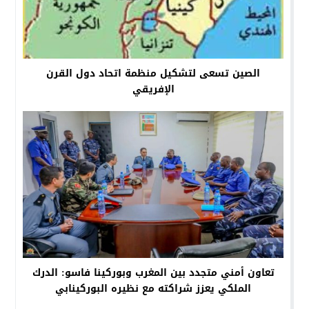
الصين تسعى لتشكيل منظمة اتحاد دول القرن
الإفريقي
تعاون أمني متجدد بين المغرب وبوركينا فاسو: الدرك
الملكي يعزز شراكته مع نظيره البوركينابي