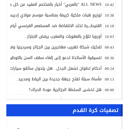
ALL NEWS “بالعربي” أخبار بالمختصر المفيد من كل حدب وصوب
10:42
توزيع هبات ملكية كريمة بمناسبة موسم مولاي إدريس الأكب
10:38
القنيطـــــرة تخلد الانتفاضة ضد المستعمر الفرنسي أيام 7 و8 و9 غشت 1954.
10:18
أوروبا تلوّح بالعقوبات والمغرب يرفض الابتزاز..
10:03
تفكيك شبكة تهريب مهاجرين بين الجزائر وسردينيا وفرنسا
09:43
تنسيقية الأساتذة تدعو إلى إلغاء سقف السن بالتوظيف ال
09:36
أحكام تطوان تشعل الجدل.. هل يتحول سائقو سيارات الأجرة
09:24
مأساة سبتة تفتح جبهة جديدة بين الرباط ومدريد..
09:13
هل تخشى السلطة الجزائرية عودة الحراك؟
09:00
ALL NEWS “بالعربي” أخبار بالمختصر المفيد من كل حدب وصوب
10:20
تصفيات كرة القدم
الاتفاق الفلاحي المغربي الأوروبي يدخل مرحلة الحسم..
10:13
الشرطة العلمية المغربية تدخل نادي المختبرات العالمية..
10:00