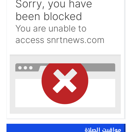
حرب الظل الرقمية.. اتهامات للجزائر بتسخير جيوش إلكترونية
09:58
واشنطن تفتح ملف المينورسو من العيون..
09:47
غضب تونسي في وجه تبون.. رسالة نارية ترفض «الوصاية الجز
09:36
مواقيت الصلاة