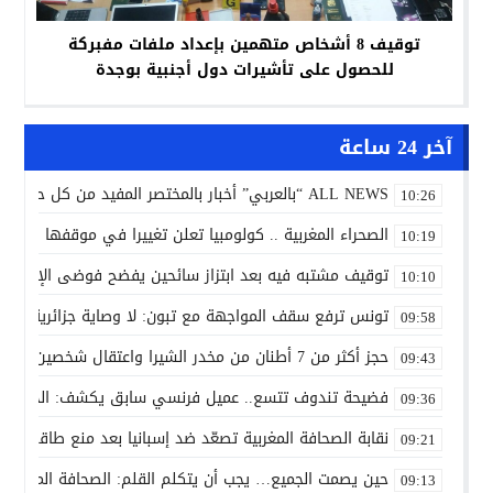
توقيف 8 أشخاص متهمين بإعداد ملفات مفبركة
للحصول على تأشيرات دول أجنبية بوجدة
آخر 24 ساعة
ALL NEWS “بالعربي” أخبار بالمختصر المفيد من كل حدب وصوب
10:26
الصحراء المغربية .. كولومبيا تعلن تغييرا في موقفها وتعت
10:19
توقيف مشتبه فيه بعد ابتزاز سائحين يفضح فوضى الإرشاد 
10:10
تونس ترفع سقف المواجهة مع تبون: لا وصاية جزائرية على 
09:58
حجز أكثر من 7 أطنان من مخدر الشيرا واعتقال شخصين بمدخل إساكن بإقليم الحسيمة
09:43
فضيحة تندوف تتسع.. عميل فرنسي سابق يكشف: الجزائر تفتح 
09:36
نقابة الصحافة المغربية تصعّد ضد إسبانيا بعد منع طاقم «د
09:21
حين يصمت الجميع… يجب أن يتكلم القلم: الصحافة المغربية
09:13