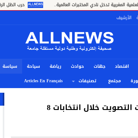
 تدخل نادي المختبرات العالمية..
حرب الظل الرقمية.. اتهامات
الأرشيف
اقتصاد
جهات
حوادث
رياضة
سياحة
سياسة
رة
مجتمع
تصنيفات
Articles En Français
صعوبات يمكن أن تعترض عمليات التصويت خلال انتخابات 8