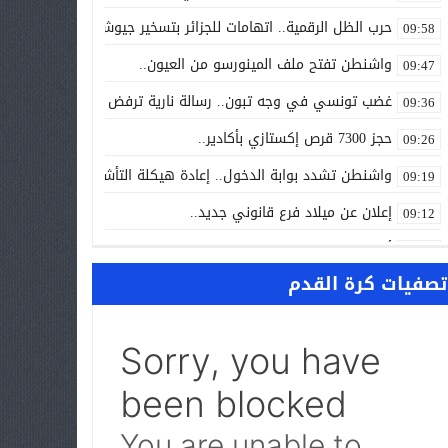
حرب الظل الرقمية.. اتهامات للجزائر بتسخير جيوش إلكترونية لاسته
09:58
واشنطن تفتح ملف المينورسو من العيون..
09:47
غضب تونسي في وجه تبون.. رسالة نارية ترفض «الوصاية الجزائرية»
09:36
حجز 7300 قرص إكستازي بأكادير..
09:26
واشنطن تشدد بوابة الدخول.. إعادة هيكلة التأشيرات تربك إفريقيا
09:19
إعلان عن ميلاد فرع قانوني جديد..
09:12
أزمة المحامين تدخل القضاء غرفة الإنعاش.. والمعتقلون ينتظرون ا
09:00
تصفيات كرة القدم
NEWS “بالعربي” أخبار بالمختصر المفيد من كل حدب وصوب
10:24
سبتة تحت الضغط.. إسبانيا تتحرك لإعادة المهاجرين والتحقيق في “
10:12
الجامعة تشتعل.. والرسوم قد تتحول إلى «فاتورة انتخابية» في و
09:58
البوليساريو تحت مجهر الكونغرس الأمريكي.. واشنطن تفتح باب «الت
09:42
حين تحارب الدولة فوضى الصحافة… وتفتح العمالات أبوابها للمتطف
09:35