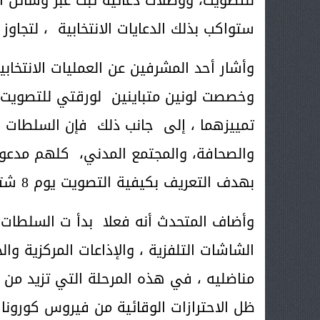
ستواكب بذلك الدعايات الانتخابية ، لتجاوز 
وأشار أحد المشرفين عن العمليات الانتخابي
وخصصت لونين متباينين لورقتي للتصويت، و
تمييزهما ، إلى جانب ذلك فإن السلطات ال
والصحافة، والمجتمع المدني، كلهم مدعوو
بهدف التعريف بكيفية التصويت يوم 8 شتنبر 2021 .
وأضاف المتحدث أنه فعلا بدأ ت السلطات ال
الشاشات التلفزية ، والإذاعات المركزية و
مناضليه ، في هذه المرحلة التي تزيد من صع
ظل الاحترازات الوقائية من فيروس كورونا ا