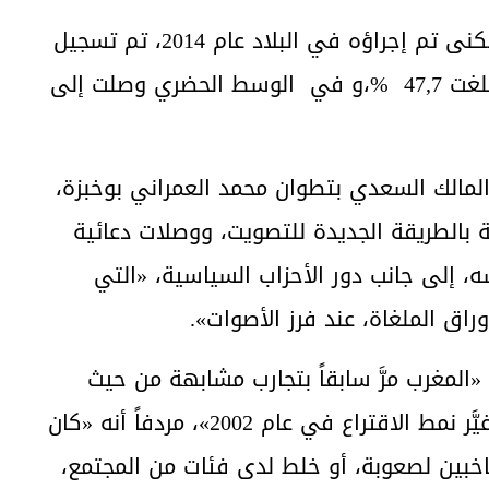
ويشار إلى أن آخر إحصاء عام للسكان والسكنى تم إجراؤه في البلاد عام 2014، تم تسجيل
نسبة الأمية في الوسط القروي المغربي بلغت 47,7 %،و في الوسط الحضري وصلت إلى
المالك السعدي بتطوان محمد العمراني بوخبزة،
بالطريقة الجديدة للتصويت، ووصلات دعائية
، إلى جانب دور الأحزاب السياسية، «التي
راق الملغاة، عند فرز الأصوات».
المغرب مرَّ سابقاً بتجارب مشابهة من حيث
الخوف من إرباك الناخبين، من بينها عندما غيَّر نمط الاقتراع في عام 2002»، مردفاً أنه «كان
خبين لصعوبة، أو خلط لدى فئات من المجتمع،