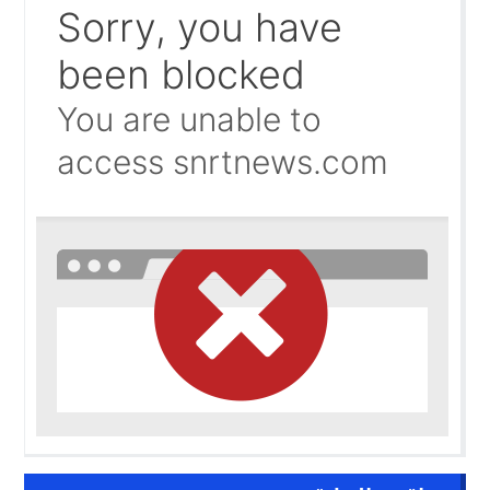
القنيطـــــرة تخلد الانتفاضة ضد المستعمر الفرنسي أيام 7 و8 و9 غشت 1954.
10:18
أوروبا تلوّح بالعقوبات والمغرب يرفض الابتزاز..
10:03
تفكيك شبكة تهريب مهاجرين بين الجزائر وسردينيا وفرنسا
09:43