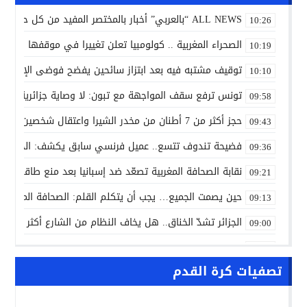
ALL NEWS “بالعربي” أخبار بالمختصر المفيد من كل حدب وصوب
10:26
الصحراء المغربية .. كولومبيا تعلن تغييرا في موقفها وتعت
10:19
توقيف مشتبه فيه بعد ابتزاز سائحين يفضح فوضى الإرشاد 
10:10
تونس ترفع سقف المواجهة مع تبون: لا وصاية جزائرية على 
09:58
حجز أكثر من 7 أطنان من مخدر الشيرا واعتقال شخصين بمدخل إساكن بإقليم الحسيمة
09:43
فضيحة تندوف تتسع.. عميل فرنسي سابق يكشف: الجزائر تفتح 
09:36
نقابة الصحافة المغربية تصعّد ضد إسبانيا بعد منع طاقم «د
09:21
حين يصمت الجميع… يجب أن يتكلم القلم: الصحافة المغربية
09:13
الجزائر تشدّ الخناق.. هل يخاف النظام من الشارع أكثر مما 
09:00
الدخول المدرسي المقبل سیتم في موعده الرسمي المحدد سلفا طبقا لمقتضیات ا
07:11
تصفيات كرة القدم
ALL NEWS “بالعربي” أخبار بالمختصر المفيد من كل حدب وصوب
10:42
توزيع هبات ملكية كريمة بمناسبة موسم مولاي إدريس الأكب
10:38