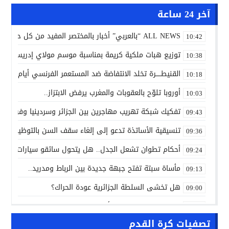
آخر 24 ساعة
ALL NEWS “بالعربي” أخبار بالمختصر المفيد من كل حدب وصوب
10:42
توزيع هبات ملكية كريمة بمناسبة موسم مولاي إدريس الأكب
10:38
القنيطـــــرة تخلد الانتفاضة ضد المستعمر الفرنسي أيام 7 و8 و9 غشت 1954.
10:18
أوروبا تلوّح بالعقوبات والمغرب يرفض الابتزاز..
10:03
تفكيك شبكة تهريب مهاجرين بين الجزائر وسردينيا وفرنسا
09:43
تنسيقية الأساتذة تدعو إلى إلغاء سقف السن بالتوظيف ال
09:36
أحكام تطوان تشعل الجدل.. هل يتحول سائقو سيارات الأجرة
09:24
مأساة سبتة تفتح جبهة جديدة بين الرباط ومدريد..
09:13
هل تخشى السلطة الجزائرية عودة الحراك؟
09:00
ALL NEWS “بالعربي” أخبار بالمختصر المفيد من كل حدب وصوب
10:20
تصفيات كرة القدم
الاتفاق الفلاحي المغربي الأوروبي يدخل مرحلة الحسم..
10:13