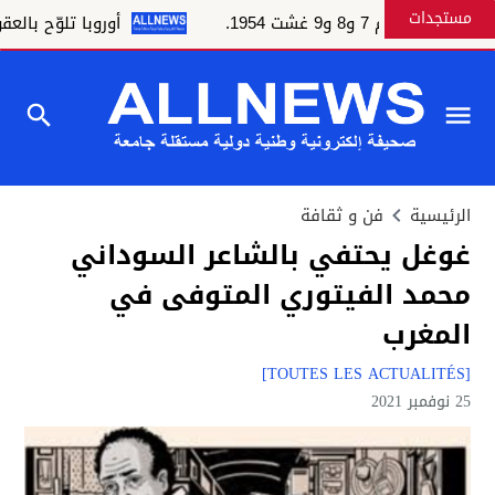
مستجدات
و8 و9 غشت 1954.
أوروبا تلوّح بالعقوبات و
الرئيسية
فن و ثقافة
غوغل يحتفي بالشاعر السوداني
محمد الفيتوري المتوفى في
المغرب
[TOUTES LES ACTUALITÉS]
25 نوفمبر 2021