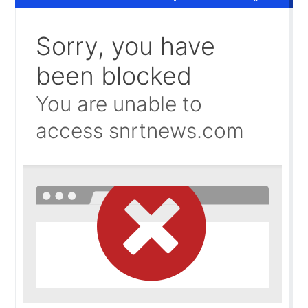
الشرطة العلمية المغربية تدخل نادي المختبرات العالمية..
10:00
حرب الظل الرقمية.. اتهامات للجزائر بتسخير جيوش إلكترونية
09:58
واشنطن تفتح ملف المينورسو من العيون..
09:47
غضب تونسي في وجه تبون.. رسالة نارية ترفض «الوصاية الجز
09:36