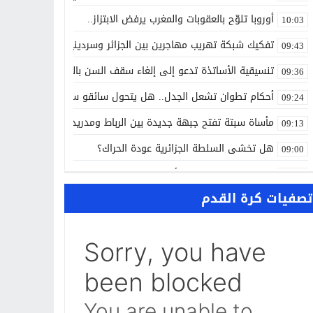
أوروبا تلوّح بالعقوبات والمغرب يرفض الابتزاز..
10:03
تفكيك شبكة تهريب مهاجرين بين الجزائر وسردينيا وفرنسا
09:43
تنسيقية الأساتذة تدعو إلى إلغاء سقف السن بالتوظيف العمومي
09:36
أحكام تطوان تشعل الجدل.. هل يتحول سائقو سيارات الأجرة إلى ح
09:24
مأساة سبتة تفتح جبهة جديدة بين الرباط ومدريد..
09:13
هل تخشى السلطة الجزائرية عودة الحراك؟
09:00
ALL NEWS “بالعربي” أخبار بالمختصر المفيد من كل حدب وصوب
10:20
تصفيات كرة القدم
الاتفاق الفلاحي المغربي الأوروبي يدخل مرحلة الحسم..
10:13
الشرطة العلمية المغربية تدخل نادي المختبرات العالمية..
10:00
حرب الظل الرقمية.. اتهامات للجزائر بتسخير جيوش إلكترونية لاسته
09:58
واشنطن تفتح ملف المينورسو من العيون..
09:47
غضب تونسي في وجه تبون.. رسالة نارية ترفض «الوصاية الجزائرية»
09:36