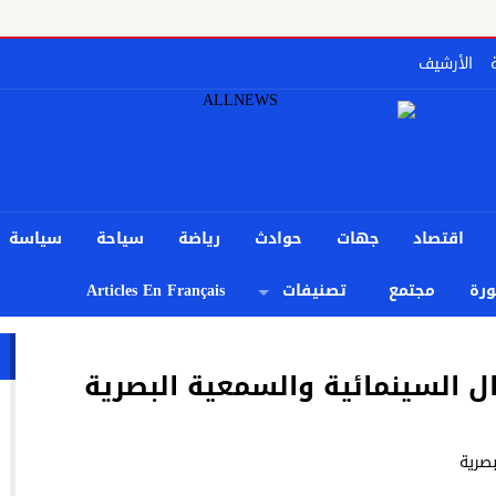
الأرشيف
اقتصاد
جهات
حوادث
رياضة
سياحة
سياسة
رة
مجتمع
تصنيفات
Articles En Français
ل السينمائية والسمعية البصرية