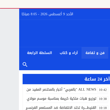
الأحد 9 أغسطس 2026 - 8:05 صباحًا
فن و ثقافة
آراء و كتاب
السلطة الرابعة
آخر 24 ساعة
ALL NEWS “بالعربي” أخبار بالمختصر المفيد من كل حدب وصوب
10:42
توزيع هبات ملكية كريمة بمناسبة موسم مولاي إدريس الأكبر
10:38
القنيطـــــرة تخلد الانتفاضة ضد المستعمر الفرنسي أيام 7 و8 و9 غشت 1954.
10:18