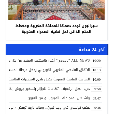
سيراليون تجدد دعمها للمملكة المغربية ومخطط
الحكم الذاتي لحل قضية الصحراء المغربية
آخر 24 ساعة
ALL NEWS “بالعربي” أخبار بالمختصر المفيد من كل حدب وصوب
10:20
الاتفاق الفلاحي المغربي الأوروبي يدخل مرحلة الحسم..
10:13
الشرطة العلمية المغربية تدخل نادي المختبرات العالمية..
10:00
حرب الظل الرقمية.. اتهامات للجزائر بتسخير جيوش إلكترونية
09:58
واشنطن تفتح ملف المينورسو من العيون..
09:47
غضب تونسي في وجه تبون.. رسالة نارية ترفض «الوصاية الجز
09:36