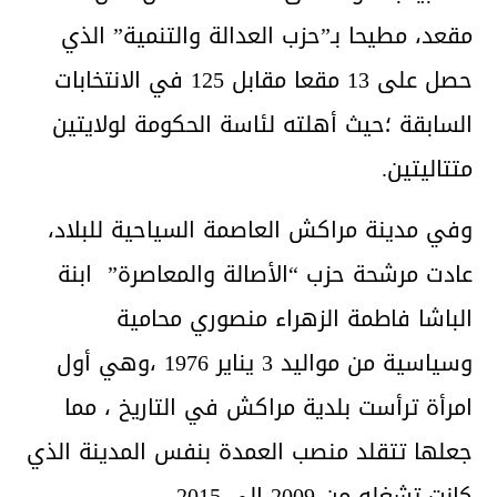
مقعد، مطيحا بـ”حزب العدالة والتنمية” الذي
حصل على 13 مقعا مقابل 125 في الانتخابات
السابقة ؛حيث أهلته لئاسة الحكومة لولايتين
متتاليتين.
وفي مدينة مراكش العاصمة السياحية للبلاد،
عادت مرشحة حزب “الأصالة والمعاصرة” ابنة
الباشا فاطمة الزهراء منصوري محامية
وسياسية من مواليد 3 يناير 1976 ،وهي أول
امرأة ترأست بلدية مراكش في التاريخ ، مما
جعلها تتقلد منصب العمدة بنفس المدينة الذي
كانت تشغله من 2009 إلى 2015.