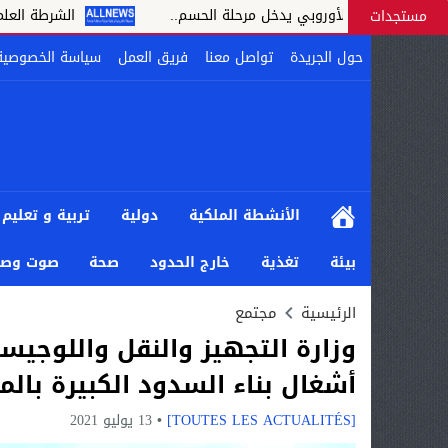
مغربي الأوروبي يدخل مرحلة الحسم..
الشرطة العلمية المغربية
مستجدات
حول الجريدة
تواصل معنا
فريق العمل
سياسة الخصوصية
الأنشطة الملكية
دولية
تربية و تعليم
بيئة
تغذية
خارج الحدود
صحة
صوت وصو
الرئيسية
مجتمع
وزارة التجهيز والنقل واللوجي
أشغال بناء السدود الكبيرة بالم
[TOUTES LES ACTUALITÉS]
13 يوليو 2021