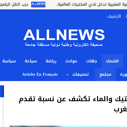
 تدخل نادي المختبرات العالمية..
حرب الظل الرقمية.. اتهامات
الأرشيف
اقتصاد
جهات
حوادث
رياضة
سياحة
سياسة
رة
مجتمع
تصنيفات
Articles En Français
ستيك والماء تكشف عن نسبة تقدم
غرب