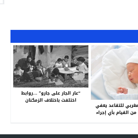
“عار الجار على جارو” …روابط
اختلفت باختلاف الزمكنان
مغربي للتقاعد يعفي
من القيام بأي إجراء
ص تسجيل المواليد
الجدد