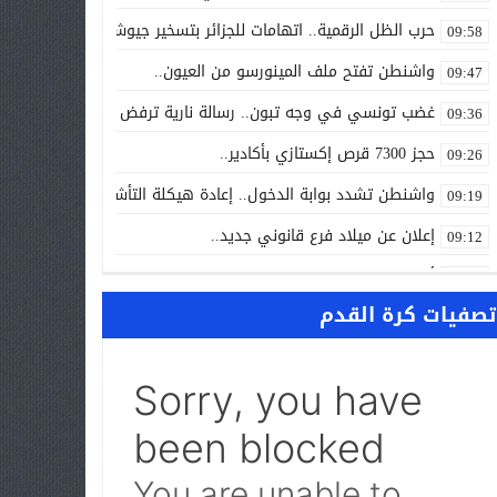
حرب الظل الرقمية.. اتهامات للجزائر بتسخير جيوش إلكترونية لاسته
09:58
واشنطن تفتح ملف المينورسو من العيون..
09:47
غضب تونسي في وجه تبون.. رسالة نارية ترفض «الوصاية الجزائرية»
09:36
حجز 7300 قرص إكستازي بأكادير..
09:26
واشنطن تشدد بوابة الدخول.. إعادة هيكلة التأشيرات تربك إفريقيا
09:19
إعلان عن ميلاد فرع قانوني جديد..
09:12
أزمة المحامين تدخل القضاء غرفة الإنعاش.. والمعتقلون ينتظرون ا
09:00
تصفيات كرة القدم
NEWS “بالعربي” أخبار بالمختصر المفيد من كل حدب وصوب
10:24
سبتة تحت الضغط.. إسبانيا تتحرك لإعادة المهاجرين والتحقيق في “
10:12
الجامعة تشتعل.. والرسوم قد تتحول إلى «فاتورة انتخابية» في و
09:58
البوليساريو تحت مجهر الكونغرس الأمريكي.. واشنطن تفتح باب «الت
09:42
حين تحارب الدولة فوضى الصحافة… وتفتح العمالات أبوابها للمتطف
09:35