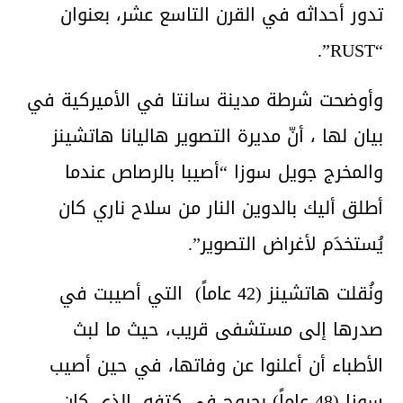
تدور أحداثه في القرن التاسع عشر، بعنوان
“RUST”.
وأوضحت شرطة مدينة سانتا في الأميركية في
بيان لها ، أنّ مديرة التصوير هاليانا هاتشينز
والمخرج جويل سوزا “أصيبا بالرصاص عندما
أطلق أليك بالدوين النار من سلاح ناري كان
يُستخدَم لأغراض التصوير”.
ونُقلت هاتشينز (42 عاماً) التي أصيبت في
صدرها إلى مستشفى قريب، حيث ما لبث
الأطباء أن أعلنوا عن وفاتها، في حين أصيب
سوزا (48 عاماً) بجروح في كتفه ،الذي كان