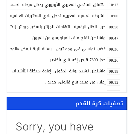
الاتفاق الفلاحي المغربي الأوروبي يدخل مرحلة الحسم..
10:13
الشرطة العلمية المغربية تدخل نادي المختبرات العالمية..
10:00
حرب الظل الرقمية.. اتهامات للجزائر بتسخير جيوش إلكترونية
09:58
واشنطن تفتح ملف المينورسو من العيون..
09:47
غضب تونسي في وجه تبون.. رسالة نارية ترفض «الوصاية الجز
09:36
حجز 7300 قرص إكستازي بأكادير..
09:26
واشنطن تشدد بوابة الدخول.. إعادة هيكلة التأشيرات تربك إف
09:19
إعلان عن ميلاد فرع قانوني جديد..
09:12
أزمة المحامين تدخل القضاء غرفة الإنعاش.. والمعتقلون ينت
09:00
تصفيات كرة القدم
NEWS “بالعربي” أخبار بالمختصر المفيد من كل حدب وصوب
10:24
سبتة تحت الضغط.. إسبانيا تتحرك لإعادة المهاجرين والتحقي
10:12
الجامعة تشتعل.. والرسوم قد تتحول إلى «فاتورة انتخابية»
09:58