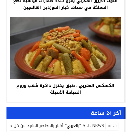
التوت الأزرق المغربي يغزو كندا: صادرات قياسية تضع
المملكة في مصاف كبار المورّدين العالميين
الكسكس المغربي.. طبق يختزل ذاكرة شعب وروح
الضيافة الأصيلة
آخر 24 ساعة
ALL NEWS “بالعربي” أخبار بالمختصر المفيد من كل حدب وصوب
10:20