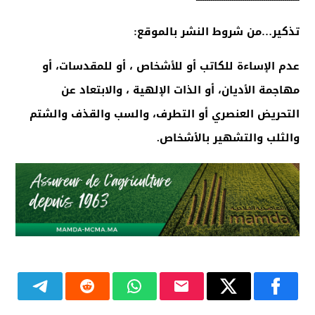
تذكير…من شروط النشر بالموقع:
عدم الإساءة للكاتب أو للأشخاص ، أو للمقدسات، أو
مهاجمة الأديان، أو الذات الإلهية ، والابتعاد عن
التحريض العنصري أو التطرف، والسب والقذف والشتم
والثلب والتشهير بالأشخاص.