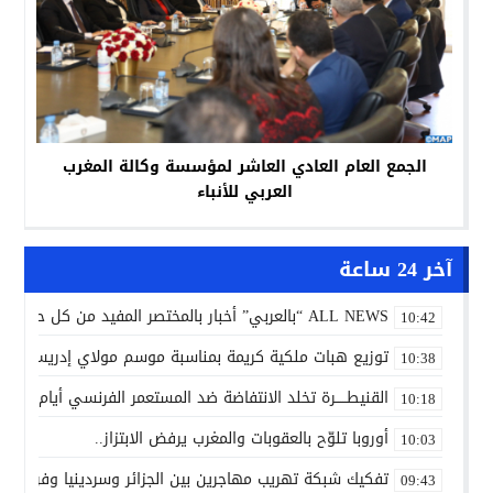
الجمع العام العادي العاشر لمؤسسة وكالة المغرب
العربي للأنباء
آخر 24 ساعة
ALL NEWS “بالعربي” أخبار بالمختصر المفيد من كل حدب وصوب
10:42
توزيع هبات ملكية كريمة بمناسبة موسم مولاي إدريس الأكب
10:38
القنيطـــــرة تخلد الانتفاضة ضد المستعمر الفرنسي أيام 7 و8 و9 غشت 1954.
10:18
أوروبا تلوّح بالعقوبات والمغرب يرفض الابتزاز..
10:03
تفكيك شبكة تهريب مهاجرين بين الجزائر وسردينيا وفرنسا
09:43