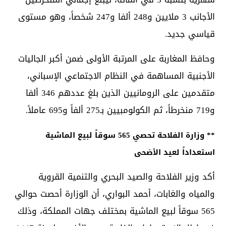
الأجانب 3 ملايين و248 ألفا و247 شخصاً، وهو مستوى
قياسي جديد.
وحافظ المغاربة على المرتبة الأولى ضمن أكبر الجاليات
الأجنبية المساهمة في النظام الاجتماعي الإسباني،
متقدمين على الرومانيين الذين بلغ عددهم 346 ألفا
و719 منخرطاً، ثم الكولومبيين بـ275 ألفاً و695 عاملاً.
** وزارة الفلاحة تحصي 565 سوقاً لبيع الماشية
استعداداً لعيد الأضحى
أكد وزير الفلاحة والصيد البحري والتنمية القروية
والمياه والغابات، أحمد البواري، أن الوزارة أحصت حوالي
565 سوقاً لبيع الماشية بمختلف جهات المملكة، وذلك