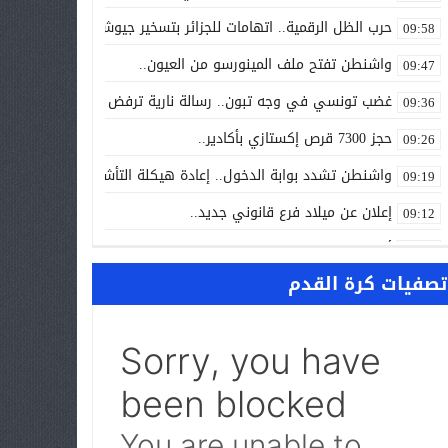
حرب الظل الرقمية.. اتهامات للجزائر بتسخير جيوش إلكترونية لاسته
09:58
واشنطن تفتح ملف المينورسو من العيون..
09:47
غضب تونسي في وجه تبون.. رسالة نارية ترفض «الوصاية الجزائرية»
09:36
حجز 7300 قرص إكستازي بأكادير..
09:26
واشنطن تشدد بوابة الدخول.. إعادة هيكلة التأشيرات تربك إفريقيا
09:19
إعلان عن ميلاد فرع قانوني جديد..
09:12
أزمة المحامين تدخل القضاء غرفة الإنعاش.. والمعتقلون ينتظرون ا
09:00
تصفيات كرة القدم
NEWS “بالعربي” أخبار بالمختصر المفيد من كل حدب وصوب
10:24
سبتة تحت الضغط.. إسبانيا تتحرك لإعادة المهاجرين والتحقيق في “
10:12
الجامعة تشتعل.. والرسوم قد تتحول إلى «فاتورة انتخابية» في و
09:58
البوليساريو تحت مجهر الكونغرس الأمريكي.. واشنطن تفتح باب «الت
09:42
حين تحارب الدولة فوضى الصحافة… وتفتح العمالات أبوابها للمتطف
09:35