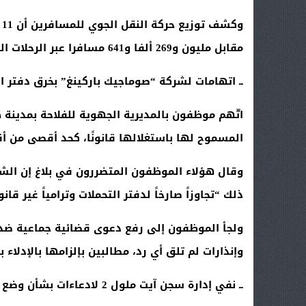
مقابل مليون و269 ألفا و641 مسافرا عبر الرحلات الوطنية
ــ اتهامات لشركة “صوماجيك باركينغ” بخرق دفتر ا
المسموح لها باستغلالها قانونًا، كحد أقصى من أ
وقال هؤلاء الموظفون المتضررون في بلاغ إن الش
ذلك “تجاوزاً صارخاً لدفتر التحملات وترامياً غير ق
ولجأ الموظفون إلى رفع دعوى قضائية جماعية ضد ال
وإنذارات لم تلق أي رد، مطالبين بإلزامها بالإدلاء
ــ نفي إدارة سجن آيت ملول 2 لادعاءات بشأن وضع سجين