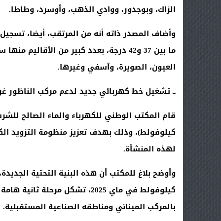
الزاك، وبوجدور، ووادي الذهب، وأوسرد، وطاطا
.
وأضاف المصدر ذاته أنه من المرتقب، أيضا، تسجيل طق
ما بين 37 و42 درجة، بعدد كبير من الأقال
العيون، الصويرة، وآسفي وغيرها
.
ــ تشغيل خط كهربائي جديد لدعم مركب الناظور غ
كيلوفولط)، وذلك بهدف تعزيز منظومة التزويد الك
لهذه المنشأة
.
كيلوفولط في ماي 2025، تشكل مرح
بالمركب المينائي ومناطقه الصناعية المستقبلية
.