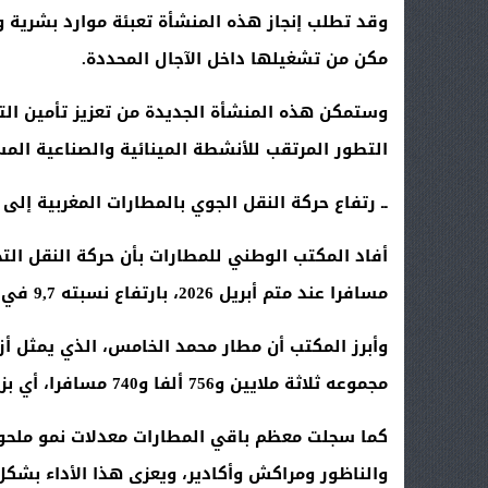
وقد تطلب إنجاز هذه المنشأة تعبئة موارد بشرية 
مكن من تشغيلها داخل الآجال المحددة
.
وستمكن هذه المنشأة الجديدة من تعزيز تأمين الت
التطور المرتقب للأنشطة المينائية والصناعية الم
ــ رتفاع حركة النقل الجوي بالمطارات المغربية إلى أكثر من 12 م
مسافرا عند متم أبريل 2026، بارتفاع نسبته 9,7 في المائة، مقارنة بالفترة ذاتها سنة من قبل
مجموعه ثلاثة ملايين و756 ألفا و740 مسافرا، أي بزيادة قدرها 12,6 في المائة مقارنة بنهاية أبريل 2025
كما سجلت معظم باقي المطارات معدلات نمو ملحوظة
والناظور ومراكش وأكادير، ويعزى هذا الأداء بشك