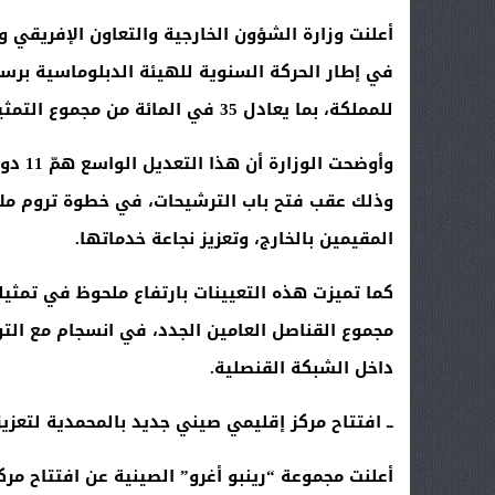
للمملكة، بما يعادل 35 في المائة من مجموع التمثيليات
وذلك عقب فتح باب الترشيحات، في خطوة تروم ملاءم
المقيمين بالخارج، وتعزيز نجاعة خدماتها
.
مجموع القناصل العامين الجدد، في انسجام مع التو
داخل الشبكة القنصلية
.
ــ افتتاح مركز إقليمي صيني جديد بالمحمدية لتعزيز
أعلنت مجموعة “رينبو أغرو” الصينية عن افتتاح م