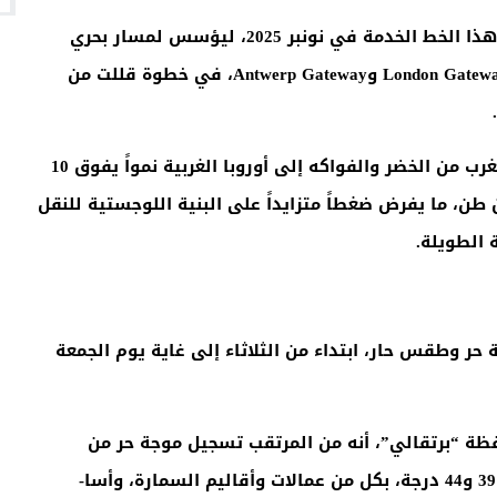
، فقد دخل هذا الخط الخدمة في نونبر 2025، ليؤسس لمسار بحري
و
Antwerp Gateway
، في خطوة قللت من
.
ويأتي هذا التطور في وقت تعرف فيه صادرات المغرب من الخضر والفواكه إلى أوروبا الغربية نمواً يفوق 10
سنوياً، مع حجم إجمالي يتجاوز 1.1 مليون طن، ما يفرض ضغطاً متزايداً على البنية اللوجستية للنقل
 الطويلة
.
 حر وطقس حار، ابتداء من الثلاثاء إلى غاية يوم الجمعة
ظة “برتقالي”، أنه من المرتقب تسجيل موجة حر من
الثلاثاء إلى الجمعة، مع درجات حرارة تتراوح ما بين 39 و44 درجة، بكل من عمالات وأقاليم السمارة، وأسا-