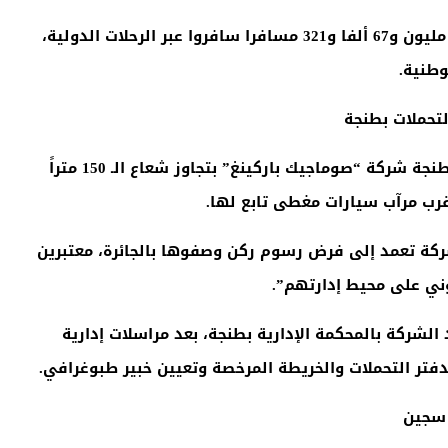
وكشف توزيع حركة النقل الجوي للمسافرين أن 11 مليون و67 ألفا و321 مسافرا سافروا عبر الرحلات الدولية،
.
لتحملات بطنجة
اتّهم موظفون بالمديرية الجهوية للفلاحة بمدينة طنجة شركة “صوماجيك باركينغ” بتجاوز شعاع الـ 150 متراً
قرب مرآب سيارات مغطى تابع لها
.
ركة تعمد إلى فرض رسوم ركن وصفوها بالجائرة، معتبرين
انوني على محيط إدارتهم
”.
شركة بالمحكمة الإدارية بطنجة، بعد مراسلات إدارية
 بدفتر التحملات والخريطة المرخصة وتعيين خبير طبوغرافي
.