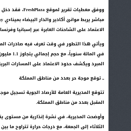
ووفق معطيات تقرير لموقع
FreshPlaza
مباشر يربط موانئ أكادير والدار البيضاء بميناءي
London Gateway
الاعتماد على الشاحنات العابرة عبر إسبانيا وفرنسا
في المائة 
المبرد ويكشف حدود الاعتماد على المسارات البرية
ــ توقع موجة حر بعدد من مناطق المملكة
تتوقع المديرية العامة للأرصاد الجوية تسجيل موجة
المقبل بعدد من مناطق المملكة
.
وأوضحت المديرية، في نشرة إنذارية من مستوى يق