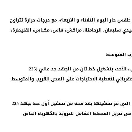
س حار اليوم الثلاثاء و الأربعاء، مع درجات حرارة تتراوح
يم منها سيدي سليمان، الرحامنة، مراكش، فاس، مكناس، القنيطرة،
رب المتوسط
قام المكتب الوطني للكهرباء والماء الصالح للشرب، الأحد، بتشغيل خط ثان من الجهد جد عالي (225
هربائي لتغطية الاحتياجات على المدى القريب والمتوسط
وأوضح بلاغ للمكتب أن هذه البنية التحتية الجديدة، التي تم تشغيلها بعد سنة من تشغيل أول خط بجهد 225
لة ثانية هامة في تنزيل المخطط الشامل للتزويد بالكهرباء الخاص