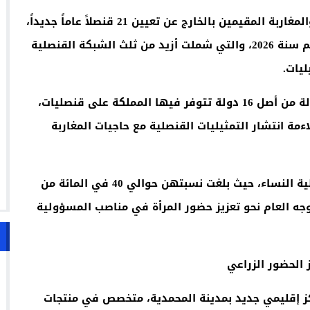
أعلنت وزارة الشؤون الخارجية والتعاون الإفريقي والمغاربة المقيمين بالخارج عن تعيين 21 قنصلاً عاماً جديداً،
في إطار الحركة السنوية للهيئة الدبلوماسية برسم سنة 2026، والتي شملت أزيد من ثلث الشبكة القنصلية
.
وأوضحت الوزارة أن هذا التعديل الواسع همّ 11 دولة من أصل 16 دولة تتوفر فيها المملكة على قنصليات،
ة انتشار التمثيليات القنصلية مع حاجيات المغاربة
كما تميزت هذه التعيينات بارتفاع ملحوظ في تمثيلية النساء، حيث بلغت نسبتهن حوالي 40 في المائة من
جه العام نحو تعزيز حضور المرأة في مناصب المسؤولية
 الحضور الزراعي
ركز إقليمي جديد بمدينة المحمدية، متخصص في منتجات