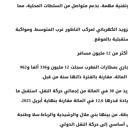
وتقنية مهمة، بدعم متواصل من السلطات المحلية، مما
زويد الكهربائي لمركب الناظور غرب المتوسط، ومواكبة
ستقبلية بالموقع
.
ليون مسافر
أفاد المكتب الوطني للمطارات بأن حركة النقل التجاري بمطارات المغرب سجلت 12 مليون و336 ألفا و962
.
وأبرز المكتب أن مطار محمد الخامس، الذي يمثل أزيد من 30 في المائة من إجمالي حركة النقل، استقبل ما
.
، من بينها بني ملال والرشيدية والرباط-سلا وطنجة
ل أساسي إلى حركة النقل الدولي
.