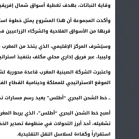
وقاية النباتات، بهدف تغطية أسواق شمال إفريقيا
وأكدت المجموعة أن هذا المشروع يمثل خطوة استر
قربها من الأسواق الفلاحية والشركاء الزراعيين في
وسيُشرف المركز الإقليمي، الذي يتخذ من المغرب م
وليبيا، عبر فريق إداري محلي مكلف بتنفيذ استرا
واعتبرت الشركة الصينية المغرب قاعدة محورية لش
الموقع الاستراتيجي للمملكة ودينامية القطاع الف
ــ خط الشحن البحري “أطلس” يعيد رسم مسارات تص
أصبح خط الشحن البحري “أطلس”، الذي يربط المغرب
تشغيله، أحد أبرز التحولات في منظومة تصدير الخض
استقراراً وكفاءة لسلاسل النقل التقليدية
.