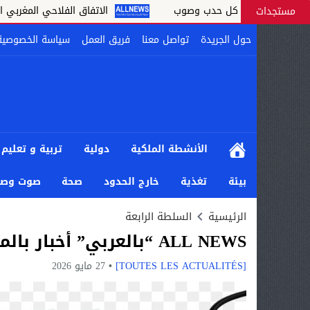
الاتفاق الفلاحي المغربي الأوروبي يدخل م
مستجدات
حول الجريدة
تواصل معنا
فريق العمل
سياسة الخصوصية
الأنشطة الملكية
دولية
تربية و تعليم
بيئة
تغذية
خارج الحدود
صحة
صوت وصو
الرئيسية
السلطة الرابعة
ALL NEWS “بالعربي” أخبار بالمختصر المفيد من كل حدب وصوب
[TOUTES LES ACTUALITÉS]
27 مايو 2026