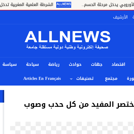
رحلة الحسم..
الشرطة العلمية المغربية تدخل نادي المختبرات ا
الأرشيف
اقتصاد
جهات
حوادث
رياضة
سياحة
سياسة
رة
مجتمع
تصنيفات
Articles En Français