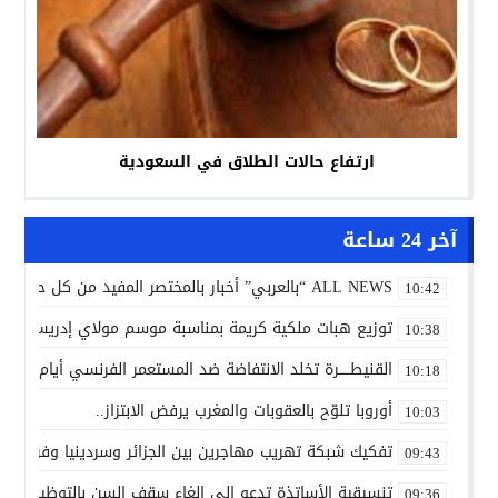
ارتفاع حالات الطلاق في السعودية
آخر 24 ساعة
ALL NEWS “بالعربي” أخبار بالمختصر المفيد من كل حدب وصوب
10:42
توزيع هبات ملكية كريمة بمناسبة موسم مولاي إدريس الأكب
10:38
القنيطـــــرة تخلد الانتفاضة ضد المستعمر الفرنسي أيام 7 و8 و9 غشت 1954.
10:18
أوروبا تلوّح بالعقوبات والمغرب يرفض الابتزاز..
10:03
تفكيك شبكة تهريب مهاجرين بين الجزائر وسردينيا وفرنسا
09:43
تنسيقية الأساتذة تدعو إلى إلغاء سقف السن بالتوظيف ال
09:36