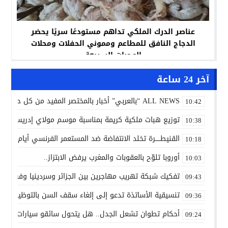
عناصر الدرك الملكي تداهم مستودعًا سريًا يحضر
الدجاج النافق للمطاعم ومموني الحفلات ومحلات
الوجبات السريعة
آخر 24 ساعة
ALL NEWS “بالعربي” أخبار بالمختصر المفيد من كل حدب وصوب
10:42
توزيع هبات ملكية كريمة بمناسبة موسم مولاي إدريس الأكب
10:38
القنيطـــــرة تخلد الانتفاضة ضد المستعمر الفرنسي أيام 7 و8 و9 غشت 1954.
10:18
أوروبا تلوّح بالعقوبات والمغرب يرفض الابتزاز..
10:03
تفكيك شبكة تهريب مهاجرين بين الجزائر وسردينيا وفرنسا
09:43
تنسيقية الأساتذة تدعو إلى إلغاء سقف السن بالتوظيف ال
09:36
أحكام تطوان تشعل الجدل.. هل يتحول سائقو سيارات الأجرة
09:24