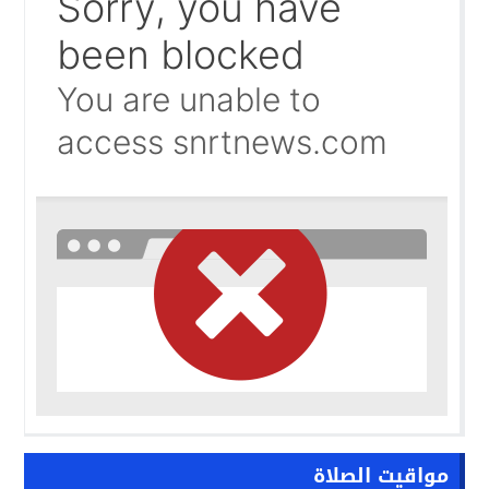
الجامعة تشتعل.. والرسوم قد تتحول إلى «فاتورة انتخابية»
09:58
البوليساريو تحت مجهر الكونغرس الأمريكي.. واشنطن تفتح با
09:42
حين تحارب الدولة فوضى الصحافة… وتفتح العمالات أبوابها 
09:35
مواقيت الصلاة