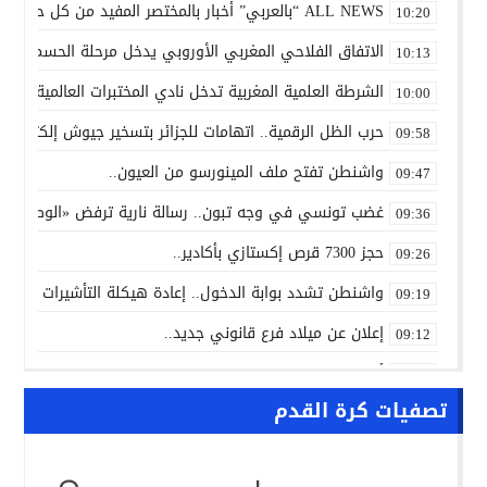
ALL NEWS “بالعربي” أخبار بالمختصر المفيد من كل حدب وصوب
10:20
الاتفاق الفلاحي المغربي الأوروبي يدخل مرحلة الحسم..
10:13
الشرطة العلمية المغربية تدخل نادي المختبرات العالمية..
10:00
حرب الظل الرقمية.. اتهامات للجزائر بتسخير جيوش إلكترونية
09:58
واشنطن تفتح ملف المينورسو من العيون..
09:47
غضب تونسي في وجه تبون.. رسالة نارية ترفض «الوصاية الجز
09:36
حجز 7300 قرص إكستازي بأكادير..
09:26
واشنطن تشدد بوابة الدخول.. إعادة هيكلة التأشيرات تربك إف
09:19
إعلان عن ميلاد فرع قانوني جديد..
09:12
أزمة المحامين تدخل القضاء غرفة الإنعاش.. والمعتقلون ينت
09:00
تصفيات كرة القدم
NEWS “بالعربي” أخبار بالمختصر المفيد من كل حدب وصوب
10:24
سبتة تحت الضغط.. إسبانيا تتحرك لإعادة المهاجرين والتحقي
10:12