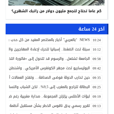
كم عاما تحتاج لتجمع مليون دولار من راتبك الشهري؟
آخر 24 ساعة
NEWS “بالعربي” أخبار بالمختصر المفيد من كل حدب وصوب
10:24
سبتة تحت الضغط.. إسبانيا تتحرك لإعادة المهاجرين والتحقي
10:12
الجامعة تشتعل.. والرسوم قد تتحول إلى «فاتورة انتخابية»
09:58
البوليساريو تحت مجهر الكونغرس الأمريكي.. واشنطن تفتح با
09:42
حين تحارب الدولة فوضى الصحافة… وتفتح العمالات أبوابها 
09:35
البطالة تتراجع بالمغرب إلى 9,5%.. لكن الشباب والنساء وحاملي الشهادات ما زالوا في قلب الأزمة
09:25
لبؤات الأطلس يزلزلن المجموعة.. صدارة مغربية رغم ضياع ركل
09:19
تقرير رسمي يدق ناقوس الخطر بشأن مستقبل أنظمة التقاعد
09:13