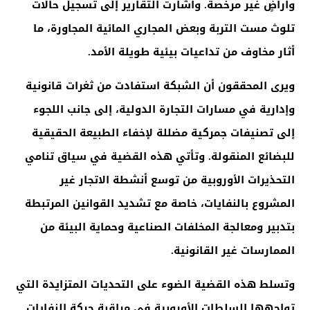
وأراضٍ غير مرخصة. وأشارت التقارير إلى تسجيل حالات
تلوث مست التربة وبعض المجاري المائية المجاورة، ما
أثار مخاوف من تداعيات بيئية طويلة الأمد
.
ويرى المحققون أن الشبكة استفادت من ثغرات قانونية
وإدارية في مسارات التجارة الدولية، إلى جانب اللجوء
إلى تصنيفات جمركية مضللة لإخفاء الطبيعة الحقيقية
للبضائع المنقولة. وتأتي هذه القضية في سياق تنامي
التحذيرات الأوروبية من توسع أنشطة الاتجار غير
المشروع بالنفايات، خاصة مع تشديد القوانين المرتبطة
بتدبير ومعالجة المخلفات الصناعية وحماية البيئة من
الممارسات غير القانونية
.
وتسلط هذه القضية الضوء على التحديات المتزايدة التي
تواجهها السلطات الأوروبية في مراقبة حركة النفايات