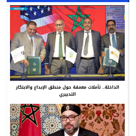
الداخلة.. تأملات معمقة حول منطق الإبداع والابتكار
التدبيري