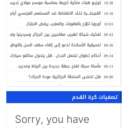
توزيع هبات ملكية كريمة بمناسبة موسم مولاي إدريس الأكب
10:38
القنيطـــــرة تخلد الانتفاضة ضد المستعمر الفرنسي أيام 7 و8 و9 غشت 1954.
10:18
أوروبا تلوّح بالعقوبات والمغرب يرفض الابتزاز..
10:03
تفكيك شبكة تهريب مهاجرين بين الجزائر وسردينيا وفرنسا
09:43
تنسيقية الأساتذة تدعو إلى إلغاء سقف السن بالتوظيف ال
09:36
أحكام تطوان تشعل الجدل.. هل يتحول سائقو سيارات الأجرة
09:24
مأساة سبتة تفتح جبهة جديدة بين الرباط ومدريد..
09:13
هل تخشى السلطة الجزائرية عودة الحراك؟
09:00
ALL NEWS “بالعربي” أخبار بالمختصر المفيد من كل حدب وصوب
10:20
تصفيات كرة القدم
الاتفاق الفلاحي المغربي الأوروبي يدخل مرحلة الحسم..
10:13
الشرطة العلمية المغربية تدخل نادي المختبرات العالمية..
10:00
حرب الظل الرقمية.. اتهامات للجزائر بتسخير جيوش إلكترونية
09:58