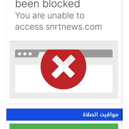
واشنطن تفتح ملف المينورسو من العيون..
09:47
غضب تونسي في وجه تبون.. رسالة نارية ترفض «الوصاية الجز
09:36
مواقيت الصلاة