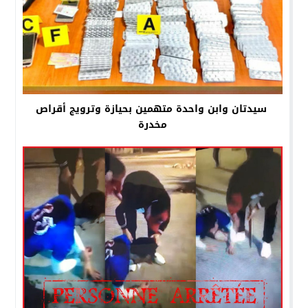
سيدتان وابن واحدة متهمين بحيازة وترويج أقراص
مخدرة