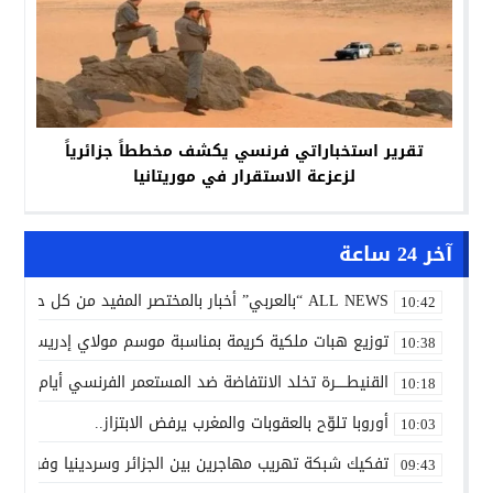
تقرير استخباراتي فرنسي يكشف مخططاً جزائرياً
لزعزعة الاستقرار في موريتانيا
آخر 24 ساعة
ALL NEWS “بالعربي” أخبار بالمختصر المفيد من كل حدب وصوب
10:42
توزيع هبات ملكية كريمة بمناسبة موسم مولاي إدريس الأكب
10:38
القنيطـــــرة تخلد الانتفاضة ضد المستعمر الفرنسي أيام 7 و8 و9 غشت 1954.
10:18
أوروبا تلوّح بالعقوبات والمغرب يرفض الابتزاز..
10:03
تفكيك شبكة تهريب مهاجرين بين الجزائر وسردينيا وفرنسا
09:43