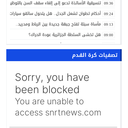
تنسيقية الأساتذة تدعو إلى إلغاء سقف السن بالتوظيف ال
09:36
أحكام تطوان تشعل الجدل.. هل يتحول سائقو سيارات الأجرة
09:24
مأساة سبتة تفتح جبهة جديدة بين الرباط ومدريد..
09:13
هل تخشى السلطة الجزائرية عودة الحراك؟
09:00
ALL NEWS “بالعربي” أخبار بالمختصر المفيد من كل حدب وصوب
10:20
تصفيات كرة القدم
الاتفاق الفلاحي المغربي الأوروبي يدخل مرحلة الحسم..
10:13
الشرطة العلمية المغربية تدخل نادي المختبرات العالمية..
10:00
حرب الظل الرقمية.. اتهامات للجزائر بتسخير جيوش إلكترونية
09:58
واشنطن تفتح ملف المينورسو من العيون..
09:47
غضب تونسي في وجه تبون.. رسالة نارية ترفض «الوصاية الجز
09:36