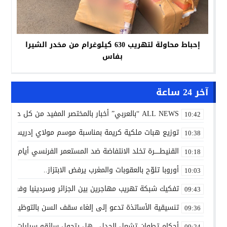
إحباط محاولة لتهريب 630 كيلوغرام من مخدر الشيرا
بفاس
آخر 24 ساعة
ALL NEWS “بالعربي” أخبار بالمختصر المفيد من كل حدب وصوب
10:42
توزيع هبات ملكية كريمة بمناسبة موسم مولاي إدريس الأكب
10:38
القنيطـــــرة تخلد الانتفاضة ضد المستعمر الفرنسي أيام 7 و8 و9 غشت 1954.
10:18
أوروبا تلوّح بالعقوبات والمغرب يرفض الابتزاز..
10:03
تفكيك شبكة تهريب مهاجرين بين الجزائر وسردينيا وفرنسا
09:43
تنسيقية الأساتذة تدعو إلى إلغاء سقف السن بالتوظيف ال
09:36
أحكام تطوان تشعل الجدل.. هل يتحول سائقو سيارات الأجرة
09:24