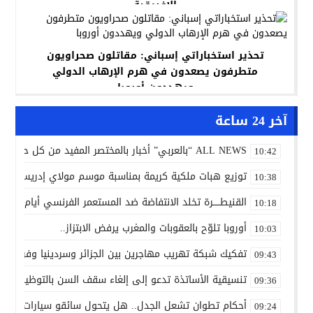
الإفريقية
تحذير استخباراتي إسباني: مقاتلون صحراويون
متطرفون يصعدون في هرم الإرهاب الدولي
ويهددون أوروبا
آخر 24 ساعة
ALL NEWS “بالعربي” أخبار بالمختصر المفيد من كل حدب وصوب
10:42
توزيع هبات ملكية كريمة بمناسبة موسم مولاي إدريس الأكب
10:38
القنيطـــــرة تخلد الانتفاضة ضد المستعمر الفرنسي أيام 7 و8 و9 غشت 1954.
10:18
أوروبا تلوّح بالعقوبات والمغرب يرفض الابتزاز..
10:03
تفكيك شبكة تهريب مهاجرين بين الجزائر وسردينيا وفرنسا
09:43
تنسيقية الأساتذة تدعو إلى إلغاء سقف السن بالتوظيف ال
09:36
أحكام تطوان تشعل الجدل.. هل يتحول سائقو سيارات الأجرة
09:24