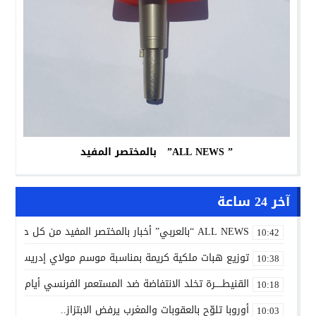
” ALL NEWS” بالمختصر المفيد
آخر 24 ساعة
ALL NEWS “بالعربي” أخبار بالمختصر المفيد من كل حدب وصوب
10:42
توزيع هبات ملكية كريمة بمناسبة موسم مولاي إدريس الأكب
10:38
القنيطـــــرة تخلد الانتفاضة ضد المستعمر الفرنسي أيام 7 و8 و9 غشت 1954.
10:18
أوروبا تلوّح بالعقوبات والمغرب يرفض الابتزاز..
10:03