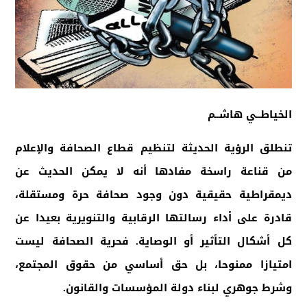
الخياطــي هاشــم
تنطلق الرؤية الحديثة لتنظيم قطاع الصحافة والإعلام
من قناعة راسخة مفادها أنه لا يمكن الحديث عن
ديمقراطية حقيقية دون وجود صحافة حرة ومستقلة،
قادرة على أداء رسالتها الرقابية والتنويرية بعيدا عن
كل أشكال التأثير أو الوصاية. فحرية الصحافة ليست
امتيازا ممنوحا، بل حق أساسي من حقوق المجتمع،
وشرط جوهري لبناء دولة المؤسسات والقانون
.