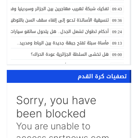
تفكيك شبكة تهريب مهاجرين بين الجزائر وسردينيا وفرنسا
09:43
تنسيقية الأساتذة تدعو إلى إلغاء سقف السن بالتوظيف ال
09:36
أحكام تطوان تشعل الجدل.. هل يتحول سائقو سيارات الأجرة
09:24
مأساة سبتة تفتح جبهة جديدة بين الرباط ومدريد..
09:13
هل تخشى السلطة الجزائرية عودة الحراك؟
09:00
ALL NEWS “بالعربي” أخبار بالمختصر المفيد من كل حدب وصوب
10:20
تصفيات كرة القدم
الاتفاق الفلاحي المغربي الأوروبي يدخل مرحلة الحسم..
10:13
الشرطة العلمية المغربية تدخل نادي المختبرات العالمية..
10:00
حرب الظل الرقمية.. اتهامات للجزائر بتسخير جيوش إلكترونية
09:58
واشنطن تفتح ملف المينورسو من العيون..
09:47
غضب تونسي في وجه تبون.. رسالة نارية ترفض «الوصاية الجز
09:36