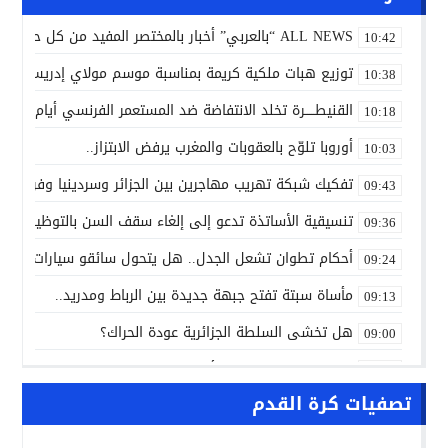
ALL NEWS “بالعربي” أخبار بالمختصر المفيد من كل حدب وصوب
10:42
توزيع هبات ملكية كريمة بمناسبة موسم مولاي إدريس الأكب
10:38
القنيطـــــرة تخلد الانتفاضة ضد المستعمر الفرنسي أيام 7 و8 و9 غشت 1954.
10:18
أوروبا تلوّح بالعقوبات والمغرب يرفض الابتزاز..
10:03
تفكيك شبكة تهريب مهاجرين بين الجزائر وسردينيا وفرنسا
09:43
تنسيقية الأساتذة تدعو إلى إلغاء سقف السن بالتوظيف ال
09:36
أحكام تطوان تشعل الجدل.. هل يتحول سائقو سيارات الأجرة
09:24
مأساة سبتة تفتح جبهة جديدة بين الرباط ومدريد..
09:13
هل تخشى السلطة الجزائرية عودة الحراك؟
09:00
ALL NEWS “بالعربي” أخبار بالمختصر المفيد من كل حدب وصوب
10:20
تصفيات كرة القدم
الاتفاق الفلاحي المغربي الأوروبي يدخل مرحلة الحسم..
10:13
الشرطة العلمية المغربية تدخل نادي المختبرات العالمية..
10:00