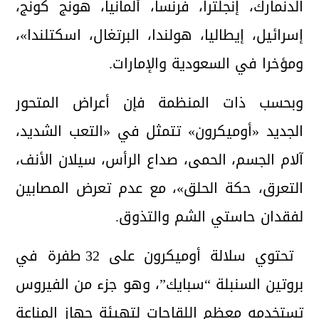
الدنمارك، إنجلترا، فرنسا، ألمانيا، هونج كونج،
إسرائيل، إيطاليا، هولندا، البرتغال، اسكتلندا»،
ومؤخرا في السعودية والإمارات.
وبحسب ذات المنظمة فإن أعراض المتحور
الجديد «أوميكرون» تتمثل في «التعب الشديد،
آلام الجسم، الحمى، صداع الرأس، سيلان الأنف،
التعرق، حكة الحلق»، مع عدم تعرض المصابين
لفقدان حاستي الشم والتذوق.
تحتوي سلالة أوميكرون على 32 طفرة في
بروتين السنبلة “سبايك”، وهو جزء من الفيروس
تستخدمه معظم اللقاحات لتهيئة جهاز المناعة