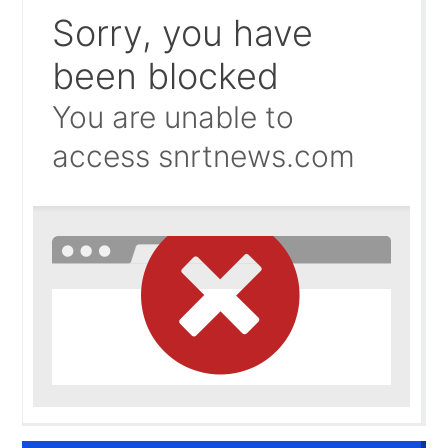
حرب الظل الرقمية.. اتهامات للجزائر بتسخير جيوش إلكترونية
09:58
واشنطن تفتح ملف المينورسو من العيون..
09:47
غضب تونسي في وجه تبون.. رسالة نارية ترفض «الوصاية الجز
09:36