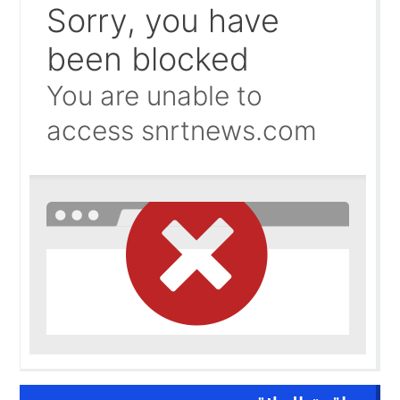
حرب الظل الرقمية.. اتهامات للجزائر بتسخير جيوش إلكترونية
09:58
واشنطن تفتح ملف المينورسو من العيون..
09:47
غضب تونسي في وجه تبون.. رسالة نارية ترفض «الوصاية الجز
09:36