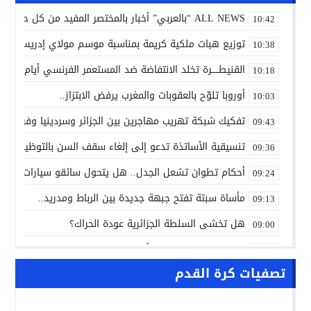
ALL NEWS “بالعربي” أخبار بالمختصر المفيد من كل حدب وصوب
10:42
توزيع هبات ملكية كريمة بمناسبة موسم مولاي إدريس الأكب
10:38
القنيطـــــرة تخلد الانتفاضة ضد المستعمر الفرنسي أيام 7 و8 و9 غشت 1954.
10:18
أوروبا تلوّح بالعقوبات والمغرب يرفض الابتزاز..
10:03
تفكيك شبكة تهريب مهاجرين بين الجزائر وسردينيا وفرنسا
09:43
تنسيقية الأساتذة تدعو إلى إلغاء سقف السن بالتوظيف ال
09:36
أحكام تطوان تشعل الجدل.. هل يتحول سائقو سيارات الأجرة
09:24
مأساة سبتة تفتح جبهة جديدة بين الرباط ومدريد..
09:13
هل تخشى السلطة الجزائرية عودة الحراك؟
09:00
ALL NEWS “بالعربي” أخبار بالمختصر المفيد من كل حدب وصوب
10:20
تصفيات كرة القدم
الاتفاق الفلاحي المغربي الأوروبي يدخل مرحلة الحسم..
10:13
الشرطة العلمية المغربية تدخل نادي المختبرات العالمية..
10:00