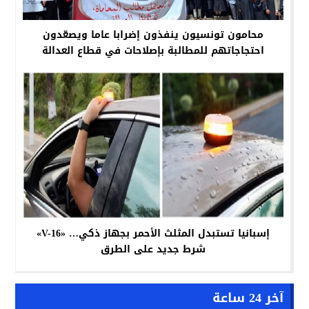
محامون تونسيون ينفذون إضرابا عاما ويصعّدون
احتجاجاتهم للمطالبة بإصلاحات في قطاع العدالة
إسبانيا تستبدل المثلث الأحمر بجهاز ذكي… «V-16»
شرط جديد على الطرق
آخر 24 ساعة