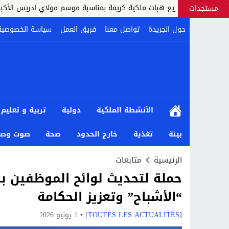
توزيع هبات ملكية كريمة بمناسبة موسم مولاي إدريس الأكبر
مستجدات
حول الجريدة
تواصل معنا
فريق العمل
سياسة الخصوصية
الأنشطة الملكية
دولية
تربية و تعليم
بيئة
تغذية
خارج الحدود
صحة
صوت وصو
الرئيسية
متابعات
حملة لتحديث لوائح الموظفين با
“الأشباح” وتعزيز الحكامة
[TOUTES LES ACTUALITÉS]
1 يونيو 2026