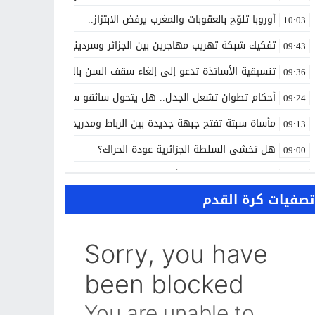
أوروبا تلوّح بالعقوبات والمغرب يرفض الابتزاز..
10:03
تفكيك شبكة تهريب مهاجرين بين الجزائر وسردينيا وفرنسا
09:43
تنسيقية الأساتذة تدعو إلى إلغاء سقف السن بالتوظيف العمومي
09:36
أحكام تطوان تشعل الجدل.. هل يتحول سائقو سيارات الأجرة إلى ح
09:24
مأساة سبتة تفتح جبهة جديدة بين الرباط ومدريد..
09:13
هل تخشى السلطة الجزائرية عودة الحراك؟
09:00
ALL NEWS “بالعربي” أخبار بالمختصر المفيد من كل حدب وصوب
10:20
تصفيات كرة القدم
الاتفاق الفلاحي المغربي الأوروبي يدخل مرحلة الحسم..
10:13
الشرطة العلمية المغربية تدخل نادي المختبرات العالمية..
10:00
حرب الظل الرقمية.. اتهامات للجزائر بتسخير جيوش إلكترونية لاسته
09:58
واشنطن تفتح ملف المينورسو من العيون..
09:47
غضب تونسي في وجه تبون.. رسالة نارية ترفض «الوصاية الجزائرية»
09:36