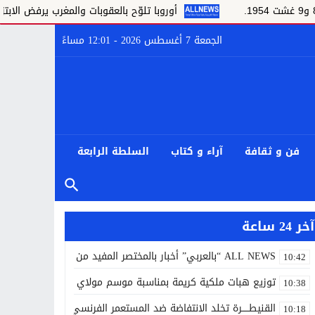
أوروبا تلوّح بالعقوبات والمغرب يرفض الابتزاز..
الجمعة 7 أغسطس 2026 - 12:01 مساءً
فن و ثقافة
آراء و كتاب
السلطة الرابعة
آخر 24 ساعة
ALL NEWS “بالعربي” أخبار بالمختصر المفيد من كل حدب وصوب
10:42
توزيع هبات ملكية كريمة بمناسبة موسم مولاي إدريس الأكبر
10:38
القنيطـــــرة تخلد الانتفاضة ضد المستعمر الفرنسي أيام 7 و8 و9 غشت 1954.
10:18