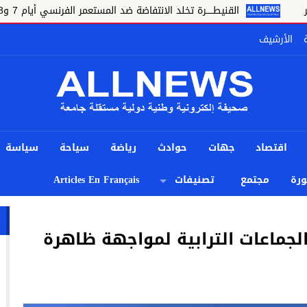
القنيطـــــرة تخلد الانتفاضة ضد المستعمر الفرنسي أيام 7 و8 و9 غشت 1954.
الأرشيف
اقتصاد
جهات
حوادث
رياضة
سياحة
سياسة
رة
مجتمع
تصنيفات
Articles En Français
لجماعات الترابية لمواجهة ظاهرة