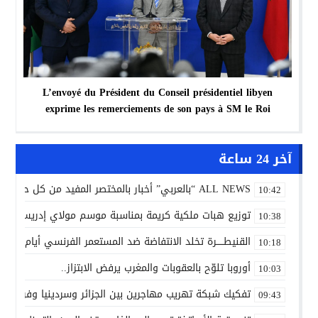
L’envoyé du Président du Conseil présidentiel libyen
exprime les remerciements de son pays à SM le Roi
آخر 24 ساعة
ALL NEWS “بالعربي” أخبار بالمختصر المفيد من كل حدب وصوب
10:42
توزيع هبات ملكية كريمة بمناسبة موسم مولاي إدريس الأكب
10:38
القنيطـــــرة تخلد الانتفاضة ضد المستعمر الفرنسي أيام 7 و8 و9 غشت 1954.
10:18
أوروبا تلوّح بالعقوبات والمغرب يرفض الابتزاز..
10:03
تفكيك شبكة تهريب مهاجرين بين الجزائر وسردينيا وفرنسا
09:43