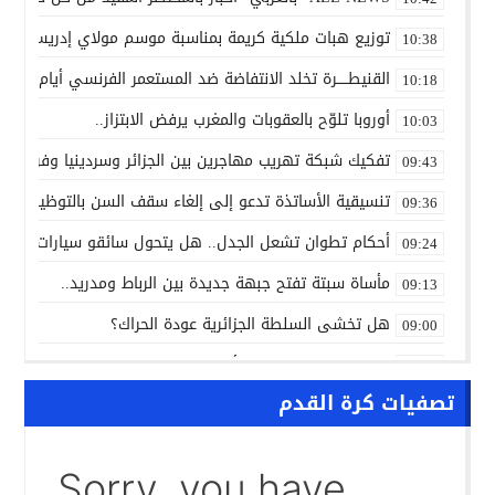
توزيع هبات ملكية كريمة بمناسبة موسم مولاي إدريس الأكب
10:38
القنيطـــــرة تخلد الانتفاضة ضد المستعمر الفرنسي أيام 7 و8 و9 غشت 1954.
10:18
أوروبا تلوّح بالعقوبات والمغرب يرفض الابتزاز..
10:03
تفكيك شبكة تهريب مهاجرين بين الجزائر وسردينيا وفرنسا
09:43
تنسيقية الأساتذة تدعو إلى إلغاء سقف السن بالتوظيف ال
09:36
أحكام تطوان تشعل الجدل.. هل يتحول سائقو سيارات الأجرة
09:24
مأساة سبتة تفتح جبهة جديدة بين الرباط ومدريد..
09:13
هل تخشى السلطة الجزائرية عودة الحراك؟
09:00
ALL NEWS “بالعربي” أخبار بالمختصر المفيد من كل حدب وصوب
10:20
تصفيات كرة القدم
الاتفاق الفلاحي المغربي الأوروبي يدخل مرحلة الحسم..
10:13
الشرطة العلمية المغربية تدخل نادي المختبرات العالمية..
10:00
حرب الظل الرقمية.. اتهامات للجزائر بتسخير جيوش إلكترونية
09:58