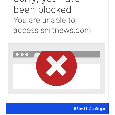
واشنطن تفتح ملف المينورسو من العيون..
09:47
غضب تونسي في وجه تبون.. رسالة نارية ترفض «الوصاية الجز
09:36
مواقيت الصلاة