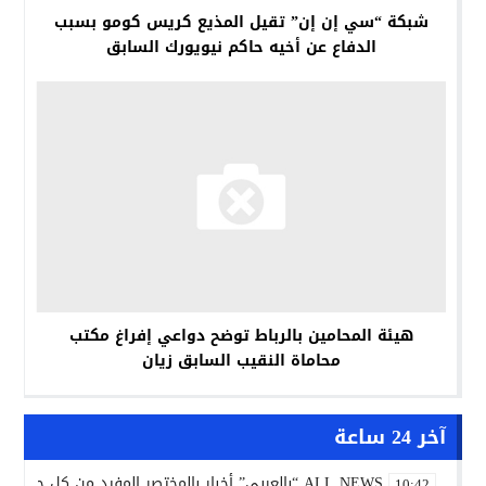
شبكة “سي إن إن” تقيل المذيع كريس كومو بسبب
الدفاع عن أخيه حاكم نيويورك السابق
هيئة المحامين بالرباط توضح دواعي إفراغ مكتب
محاماة النقيب السابق زيان
آخر 24 ساعة
ALL NEWS “بالعربي” أخبار بالمختصر المفيد من كل حدب وصوب
10:42