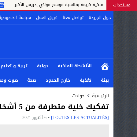
هبات ملكية كريمة بمناسبة موسم مولاي إدريس الأكبر
القنيط
مستجدات
حول الجريدة
تواصل معنا
فريق العمل
سياسة الخصوصية
الأنشطة الملكية
دولية
تربية و تعليم
بيئة
تغذية
خارج الحدود
صحة
صوت وصو
الرئيسية
حوادث
تفكيك خلية متطرفة من 5 أشخاص موالين لتنظيم داعش بطنجة
[TOUTES LES ACTUALITÉS]
6 أكتوبر 2021