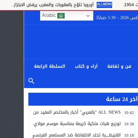
أوروبا تلوّح بالعقوبات والمغرب يرفض الابتزاز..
تف
Arabic
فن و ثقافة
آراء و كتاب
السلطة الرابعة
آخر 24 ساعة
ALL NEWS “بالعربي” أخبار بالمختصر المفيد من كل حدب وصوب
10:42
توزيع هبات ملكية كريمة بمناسبة موسم مولاي إدريس الأكبر
10:38
القنيطـــــرة تخلد الانتفاضة ضد المستعمر الفرنسي أيام 7 و8 و9 غشت 1954.
10:18