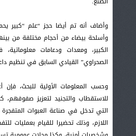
الصنع.
وأضاف أنه تم أيضا حجز “علم “كبير ي
وأسلحة بيضاء من أحجام مختلفة من بين
الكبير، ومعدات ودعامات معلوماتية، 
الصحراوي” القيادي السابق في تنظيم دا
وحسب المعلومات الأولية للبحث، فإن أع
للاستقطاب والتجنيد لتعزيز صفوفهم، كم
التي تدخل في صناعة العبوات المتفجرة ا
اللازم، وذلك تحضيرا للقيام بعمليات لل
وشخصيات أمنية، وكذا محلات عمومية تستق