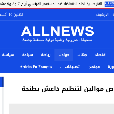
ـــــرة تخلد الانتفاضة ضد المستعمر الفرنسي أيام 7 و8 و9 غشت 1954.
الأرشيف
الإثنين 10 أغسطس 2026 - 5:39 صباحًا
اقتصاد
جهات
حوادث
رياضة
سياحة
سياسة
رة
مجتمع
تصنيفات
Articles En Français