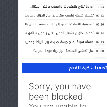
أوروبا تلوّح بالعقوبات والمغرب يرفض الابتزاز..
10:03
تفكيك شبكة تهريب مهاجرين بين الجزائر وسردينيا وفرنسا
09:43
تنسيقية الأساتذة تدعو إلى إلغاء سقف السن بالتوظيف العمومي
09:36
أحكام تطوان تشعل الجدل.. هل يتحول سائقو سيارات الأجرة إلى ح
09:24
مأساة سبتة تفتح جبهة جديدة بين الرباط ومدريد..
09:13
هل تخشى السلطة الجزائرية عودة الحراك؟
09:00
ALL NEWS “بالعربي” أخبار بالمختصر المفيد من كل حدب وصوب
10:20
تصفيات كرة القدم
الاتفاق الفلاحي المغربي الأوروبي يدخل مرحلة الحسم..
10:13
الشرطة العلمية المغربية تدخل نادي المختبرات العالمية..
10:00
حرب الظل الرقمية.. اتهامات للجزائر بتسخير جيوش إلكترونية لاسته
09:58
واشنطن تفتح ملف المينورسو من العيون..
09:47
غضب تونسي في وجه تبون.. رسالة نارية ترفض «الوصاية الجزائرية»
09:36