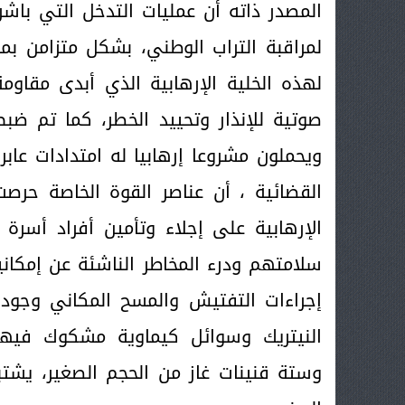
المصدر ذاته أن عمليات التدخل التي باشرت
لمراقبة التراب الوطني، بشكل متزامن بم
لهذه الخلية الإرهابية الذي أبدى مقاوم
صوتية للإنذار وتحييد الخطر، كما تم ضب
ويحملون مشروعا إرهابيا له امتدادات عابرة
القضائية ، أن عناصر القوة الخاصة حرصت
الإرهابية على إجلاء وتأمين أفراد أسرة
سلامتهم ودرء المخاطر الناشئة عن إمكا
إجراءات التفتيش والمسح المكاني وجود
النيتريك وسوائل كيماوية مشكوك فيها،
وستة قنينات غاز من الحجم الصغير، يشتب