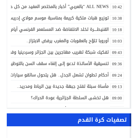
ALL NEWS “بالعربي” أخبار بالمختصر المفيد من كل حدب وصوب
10:42
توزيع هبات ملكية كريمة بمناسبة موسم مولاي إدريس الأكب
10:38
القنيطـــــرة تخلد الانتفاضة ضد المستعمر الفرنسي أيام 7 و8 و9 غشت 1954.
10:18
أوروبا تلوّح بالعقوبات والمغرب يرفض الابتزاز..
10:03
تفكيك شبكة تهريب مهاجرين بين الجزائر وسردينيا وفرنسا
09:43
تنسيقية الأساتذة تدعو إلى إلغاء سقف السن بالتوظيف ال
09:36
أحكام تطوان تشعل الجدل.. هل يتحول سائقو سيارات الأجرة
09:24
مأساة سبتة تفتح جبهة جديدة بين الرباط ومدريد..
09:13
هل تخشى السلطة الجزائرية عودة الحراك؟
09:00
ALL NEWS “بالعربي” أخبار بالمختصر المفيد من كل حدب وصوب
10:20
تصفيات كرة القدم
الاتفاق الفلاحي المغربي الأوروبي يدخل مرحلة الحسم..
10:13
الشرطة العلمية المغربية تدخل نادي المختبرات العالمية..
10:00