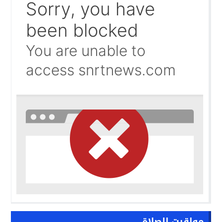
حرب الظل الرقمية.. اتهامات للجزائر بتسخير جيوش إلكترونية
09:58
واشنطن تفتح ملف المينورسو من العيون..
09:47
غضب تونسي في وجه تبون.. رسالة نارية ترفض «الوصاية الجز
09:36
مواقيت الصلاة