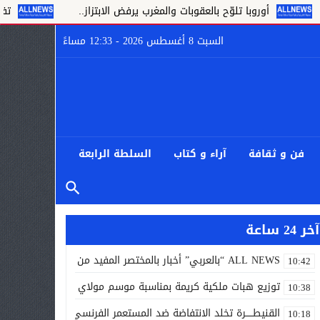
أوروبا تلوّح بالعقوبات والمغرب يرفض الابتزاز..
تفكيك شبكة تهر
السبت 8 أغسطس 2026 - 12:33 مساءً
فن و ثقافة
آراء و كتاب
السلطة الرابعة
آخر 24 ساعة
ALL NEWS “بالعربي” أخبار بالمختصر المفيد من كل حدب وصوب
10:42
توزيع هبات ملكية كريمة بمناسبة موسم مولاي إدريس الأكبر
10:38
القنيطـــــرة تخلد الانتفاضة ضد المستعمر الفرنسي أيام 7 و8 و9 غشت 1954.
10:18