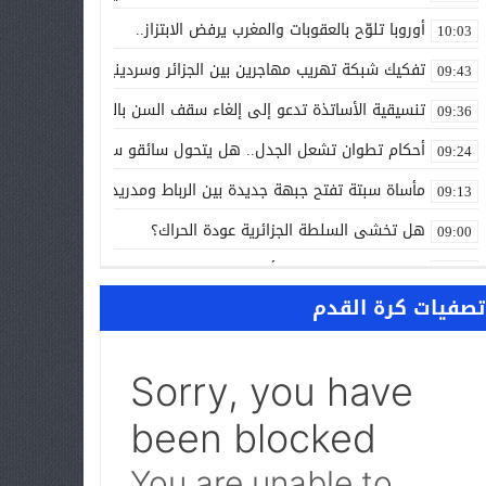
أوروبا تلوّح بالعقوبات والمغرب يرفض الابتزاز..
10:03
تفكيك شبكة تهريب مهاجرين بين الجزائر وسردينيا وفرنسا
09:43
تنسيقية الأساتذة تدعو إلى إلغاء سقف السن بالتوظيف العمومي
09:36
أحكام تطوان تشعل الجدل.. هل يتحول سائقو سيارات الأجرة إلى ح
09:24
مأساة سبتة تفتح جبهة جديدة بين الرباط ومدريد..
09:13
هل تخشى السلطة الجزائرية عودة الحراك؟
09:00
ALL NEWS “بالعربي” أخبار بالمختصر المفيد من كل حدب وصوب
10:20
تصفيات كرة القدم
الاتفاق الفلاحي المغربي الأوروبي يدخل مرحلة الحسم..
10:13
الشرطة العلمية المغربية تدخل نادي المختبرات العالمية..
10:00
حرب الظل الرقمية.. اتهامات للجزائر بتسخير جيوش إلكترونية لاسته
09:58
واشنطن تفتح ملف المينورسو من العيون..
09:47
غضب تونسي في وجه تبون.. رسالة نارية ترفض «الوصاية الجزائرية»
09:36