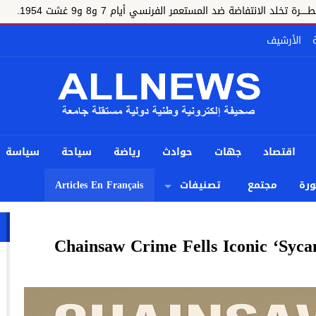
نتفاضة ضد المستعمر الفرنسي أيام 7 و8 و9 غشت 1954.
الأرشيف
اقتصاد
جهات
حوادث
رياضة
سياحة
سياسة
رة
مجتمع
تصنيفات
Articles En Français
Chainsaw Crime Fells Iconic ‘Syc