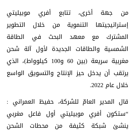
من جهة أخرى، تتابع أفري موبيليتي
إستراتيجيتها التنموية من خلال التطوير
المشترك مع معهد البحث في الطاقة
الشمسية والطاقات الجديدة لأول آلة شحن
مغربية سريعة (بين 60 و100 كيلوواط)، الذي
يرتقب أن يدخل حيز الإنتاج والتسويق الواسع
خلال عام 2022.
قال المدير العامّ للشركة، حفيظ العمراني :
“ستكون أفري موبيليتي أول فاعل مغربي
ينشئ شبكة كثيفة من محطات الشحن