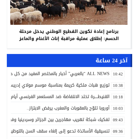
برنامج إعادة تكوين القطيع الوطني يدخل مرحلة
الحسم: إطلاق عملية مراقبة إناث الأغنام والماعز
آخر 24 ساعة
ALL NEWS “بالعربي” أخبار بالمختصر المفيد من كل حدب وصوب
10:42
توزيع هبات ملكية كريمة بمناسبة موسم مولاي إدريس الأكب
10:38
القنيطـــــرة تخلد الانتفاضة ضد المستعمر الفرنسي أيام 7 و8 و9 غشت 1954.
10:18
أوروبا تلوّح بالعقوبات والمغرب يرفض الابتزاز..
10:03
تفكيك شبكة تهريب مهاجرين بين الجزائر وسردينيا وفرنسا
09:43
تنسيقية الأساتذة تدعو إلى إلغاء سقف السن بالتوظيف ال
09:36