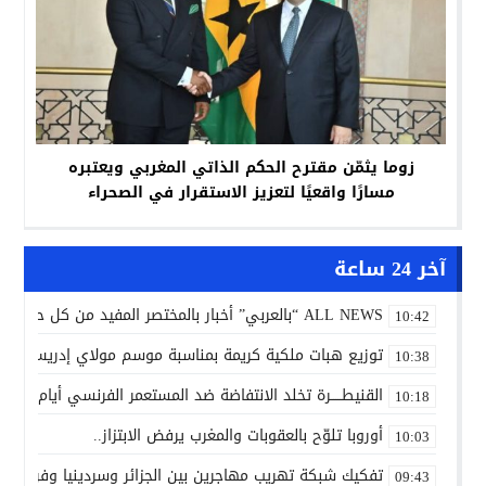
زوما يثمّن مقترح الحكم الذاتي المغربي ويعتبره
مسارًا واقعيًا لتعزيز الاستقرار في الصحراء
آخر 24 ساعة
ALL NEWS “بالعربي” أخبار بالمختصر المفيد من كل حدب وصوب
10:42
توزيع هبات ملكية كريمة بمناسبة موسم مولاي إدريس الأكب
10:38
القنيطـــــرة تخلد الانتفاضة ضد المستعمر الفرنسي أيام 7 و8 و9 غشت 1954.
10:18
أوروبا تلوّح بالعقوبات والمغرب يرفض الابتزاز..
10:03
تفكيك شبكة تهريب مهاجرين بين الجزائر وسردينيا وفرنسا
09:43