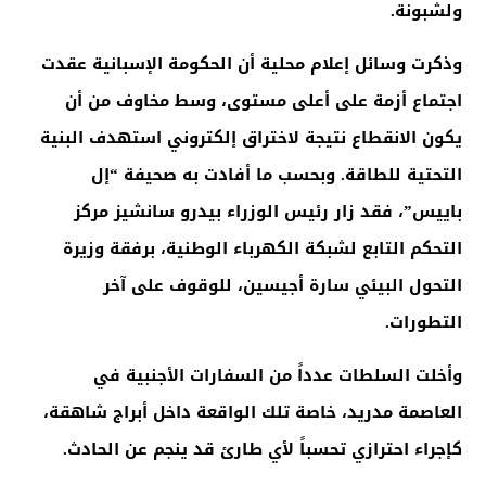
ولشبونة
.
وذكرت وسائل إعلام محلية أن الحكومة الإسبانية عقدت
اجتماع أزمة على أعلى مستوى، وسط مخاوف من أن
يكون الانقطاع نتيجة لاختراق إلكتروني استهدف البنية
التحتية للطاقة. وبحسب ما أفادت به صحيفة “إل
باييس”، فقد زار رئيس الوزراء بيدرو سانشيز مركز
التحكم التابع لشبكة الكهرباء الوطنية، برفقة وزيرة
التحول البيئي سارة أجيسين، للوقوف على آخر
التطورات
.
وأخلت السلطات عدداً من السفارات الأجنبية في
العاصمة مدريد، خاصة تلك الواقعة داخل أبراج شاهقة،
كإجراء احترازي تحسباً لأي طارئ قد ينجم عن الحادث
.